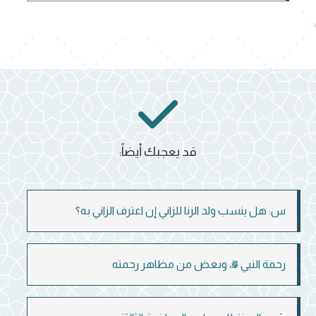
قد يعجبك أيضاً:
س: هل ينسب ولد الزنا للزاني إن اعترف الزاني به؟
رحمة النبي ﷺ، وبعض من مظاهر رحمته