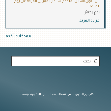
س: بقول السائل : ما حكم استئجار المقرئين للقراءة على روح
الميت؟
بدع الجنائز
قراءة المزيد
« مدخلات أقدم
©جميع الحقوق محفوظة – الموقع الرسمي للدكتورة عزة محمد