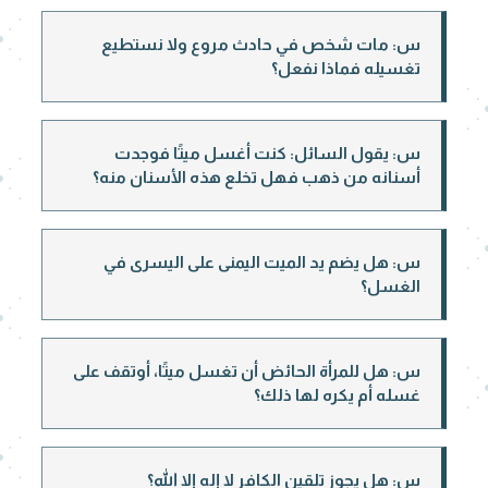
س: مات شخص في حادث مروع ولا نستطيع
تغسيله فماذا نفعل؟
س: يقول السائل: كنت أغسل ميتًا فوجدت
أسنانه من ذهب فهل تخلع هذه الأسنان منه؟
س: هل يضم يد الميت اليمنى على اليسرى في
الغسل؟
س: هل للمرأة الحائض أن تغسل ميتًا، أوتقف على
غسله أم يكره لها ذلك؟
س: هل يجوز تلقين الكافر لا إله إلا الله؟