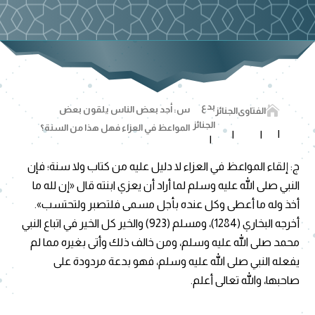
بدع

س: أجد بعض الناس يلقون بعض
الفتاوى
الجنائز
الجنائز
المواعظ في العزاء فهل هذا من السنة؟
ج: إلقاء المواعظ في العزاء لا دليل عليه من كتاب ولا سنة؛ فإن
النبي صلى الله عليه وسلم لما أراد أن يعزي ابنته قال «إن لله ما
أخذ وله ما أعطى وكل عنده بأجل مسمى فلتصبر ولتحتسب».
أخرجه البخاري (1284)، ومسلم (923) والخير كل الخير في اتباع النبي
محمد صلى الله عليه وسلم، ومن خالف ذلك وأتى بغيره مما لم
يفعله النبي صلى الله عليه وسلم، فهو بدعة مردودة على
صاحبها، والله تعالى أعلم.