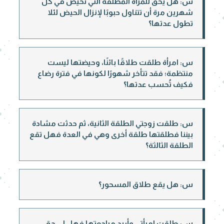
س: هل يحق للمرأة المطلقة التي تحيض في كل
شهرين مرة أن تتناول حبوبًا لإنزال الحيض لئلا
تطول عدتها؟
س: امرأة طلقت طلاقًا بائنًا، وحيضتها ليست
منتظمة؛ فقد تتأخر شهورًا لكونها في فترة رضاع
فكيف تُحسب عدتها؟
س: طلقت زوجتي الطلقة الثانية، ثم حدثت مشادة
بيننا فطلقتها طلقة أخرى وهي في العدة فهل تقع
الطلقة الثالثة؟
س: هل يقع طلاق المسحور؟
س: طلقت امرأتي وأريد مراجعتها فهل لي حق