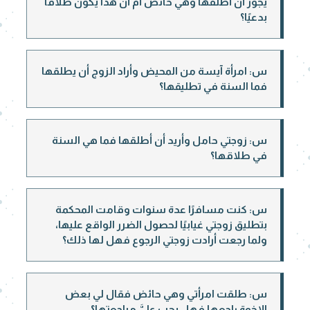
يجوز أن أطلقها وهي حائض أم أن هذا يكون طلاقًا
بدعيًا؟
س: امرأة آيسة من المحيض وأراد الزوج أن يطلقها
فما السنة في تطليقها؟
س: زوجتي حامل وأريد أن أطلقها فما هي السنة
في طلاقها؟
س: كنت مسافرًا عدة سنوات وقامت المحكمة
بتطليق زوجتي غيابيًا لحصول الضرر الواقع عليها،
ولما رجعت أرادت زوجتي الرجوع فهل لها ذلك؟
س: طلقت امرأتي وهي حائض فقال لي بعض
الإخوة راجعها فهل يجب عليَّ مراجعتها؟