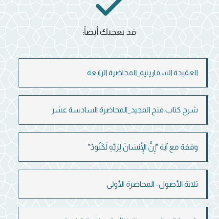
قد يعجبك أيضاً:
العقيدة السفارينية_المحاضرة الرابعة
شرح كتاب فتح المجيد_المحاضرة السادسة عشر
وقفة مع آية "إِنَّ الْإِنسَانَ لِرَبِّهِ لَكَنُودٌ"
ثلاثة الأصول- المحاضرة الأولى