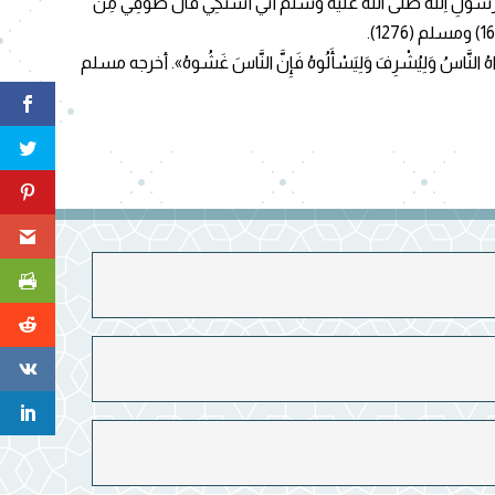
اللهِ صلى الله عليه وسلم أَنِّي أَشْتَكِي قَالَ طُوفِي مِنْ
ُ النَّاسُ وَلِيُشْرِفَ وَلِيَسْأَلُوهُ فَإِنَّ النَّاسَ غَشُوهُ». أخرجه مسلم