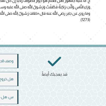
ج: ما عليه جمهور أهل العلم هو جواز الطواف راكبًا إن كان لعذر مر
وَرَاءِ النَّاسِ وَأَنْتِ رَاكِبَةٌ فَطُفْتُ وَرَسُولُ اللهِ صلى الله عليه وسلم يُصَلِّي 
وما روي عن جابر رضي الله عنه قال:«طَافَ رَسُولُ اللهِ صلى الله عليه وسلم بِالْبَ
(1273).
وصف الجن
قد يعجبك أيضاً:
هل خروج 
س: هل كل