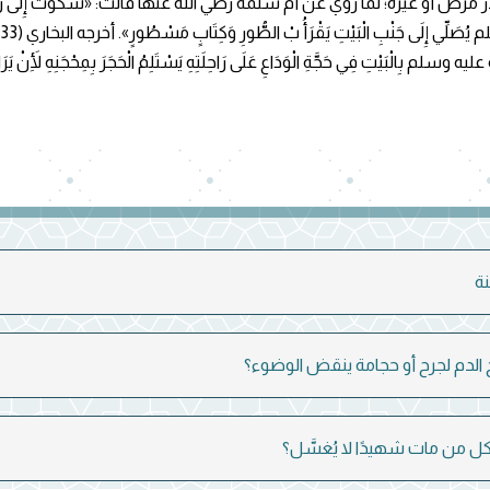
ض أو غيره؛ لما روي عن أم سلمة رضي الله عنها قالت: «شَكَوْتُ إِلَى رَسُولِ 
إِلَى جَنْبِ الْبَيْتِ يَقْرَأُ بْ الطُّورِ وَكِتَابٍ مَسْطُورٍ». أخرجه البخاري (1633) ومسلم (1276).
يْتِ فِي حَجَّةِ الْوَدَاعِ عَلَى رَاحِلَتِهِ يَسْتَلِمُ الْحَجَرَ بِمِحْجَنِهِ لِأَنْ يَرَاه
ة
الدم لجرح أو حجامة ينقض الوضوء؟
 من مات شهيدًا لا يُغسَّل؟