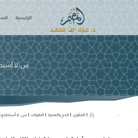
الرئيسية
السير
س: لا أستطي

الفتاوى
الحج والعمرة
الطواف
س: لا أستطيع أن