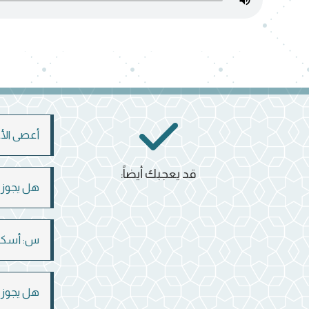
أعصى الأع
قد يعجبك أيضاً:
هل يجوز أ
س: أسكن 
هل يجوز ن