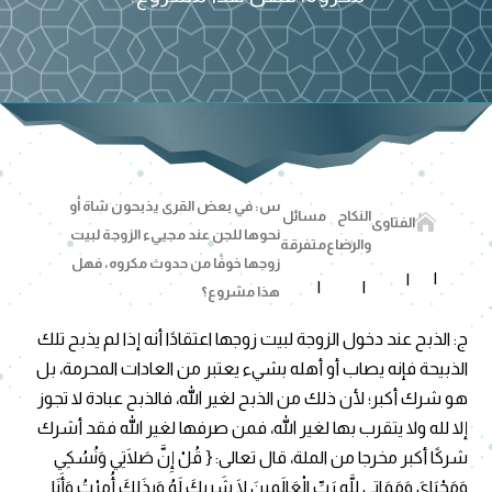
س: في بعض القرى يذبحون شاة أو
النكاح
مسائل

الفتاوى
نحوها للجن عند مجييء الزوجة لبيت
والرضاع
متفرقة
زوجها خوفًا من حدوث مكروه، فهل
هذا مشروع؟
ج: الذبح عند دخول الزوجة لبيت زوجها اعتقادًا أنه إذا لم يذبح تلك
الذبيحة فإنه يصاب أو أهله بشيء يعتبر من العادات المحرمة، بل
هو شرك أكبر؛ لأن ذلك من الذبح لغير الله، فالذبح عبادة لا تجوز
إلا لله ولا يتقرب بها لغير الله، فمن صرفها لغير الله فقد أشرك
شركًا أكبر مخرجا من الملة، قال تعالى: { قُلْ إِنَّ صَلَاتِي وَنُسُكِي
وَمَحْيَايَ وَمَمَاتِي لِلَّهِ رَبِّ الْعَالَمِينَ لَا شَرِيكَ لَهُ وَبِذَلِكَ أُمِرْتُ وَأَنَا