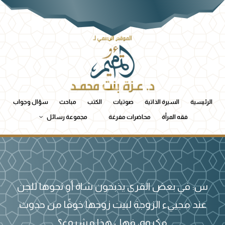
الرئيسية
السيرة الذاتية
صوتيات
الكتب
مباحث
سؤال وجواب
فقه المرأة
محاضرات مفرغة
مجموعة رسائل
س: في بعض القرى يذبحون شاة أو نحوها للجن
عند مجييء الزوجة لبيت زوجها خوفًا من حدوث
مكروه، فهل هذا مشروع؟