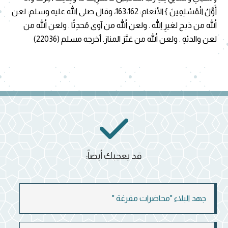
أَوَّلُ الْمُسْلِمِينَ } الأنعام: 163،162، وقال صلى الله عليه وسلم: لعن
اللهُ من ذبح لغيرِ اللهِ . ولعن اللهُ من آوى مُحدِثًا . ولعن اللهُ من
لعن والديْهِ . ولعن اللهُ من غيَّرَ المنارَ. أخرجه مسلم (22036)
قد يعجبك أيضاً:
جهد البلاء "محاضرات مفرغة "