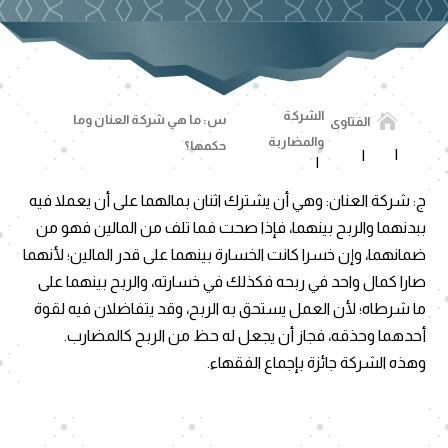
الشركة

س: ما هي شركة العنان وما
الفتاوى
والمضاربة
حكمها؟
ج: شركة العنان: وهي أن يشترك اثنان بمالهما على أن يعملا فيه
ببدنهما والربح بينهما، فإذا صحت فما تلف من المالين فهو من
ضمانهما، وإن خسرا كانت الخسارة بينهما على قدر المالين؛ لأنهما
صارا كمال واحد في ربحه فكذلك في خسارته، والربح بينهما على
ما شرطاه؛ لأن العمل يستحق به الربح، وقد يتفاضلان فيه لقوة
أحدهما وحذقه، فجاز أن يجعل له حظ من الربح كالمضارب.
وهذه الشركة جائزة بإجماع الفقهاء.