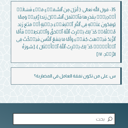
35- قول الله تعالى: { أَنزَلَ مِنَ ٱلسَّمَاۤءِ مَاۤء فَسَالَتۡ
أَوۡدِیَةُۢ بِقَدَرِهَا فَٱحۡتَمَلَ ٱلسَّیۡلُ زَبَدا رَّابِیاۖ وَمِمَّا
یُوقِدُونَ عَلَیۡهِ فِی ٱلنَّارِ ٱبۡتِغَاۤءَ حِلۡیَةٍ أَوۡ مَتَـٰع زَبَد
مِّثۡلُهُۥۚ كَذَ ٰ⁠لِكَ یَضۡرِبُ ٱللَّهُ ٱلۡحَقَّ وَٱلۡبَـٰطِلَۚ فَأَمَّا
ٱلزَّبَدُ فَیَذۡهَبُ جُفَاۤء وَأَمَّا مَا یَنفَعُ ٱلنَّاسَ فَیَمۡكُثُ فِی
ٱلۡأَرۡضِۚ كَذَ ٰ⁠لِكَ یَضۡرِبُ ٱللَّهُ ٱلۡأَمۡثَالَ }، [سُورَةُ
الرَّعۡدِ: ١٧]
س: على من تكون نفقة العامل في المضاربة؟