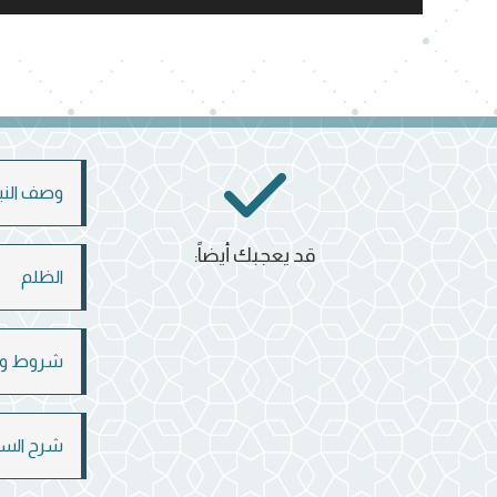
الصوت
وصف النبي
قد يعجبك أيضاً:
الظلم
شروط وجو
شرح السنة