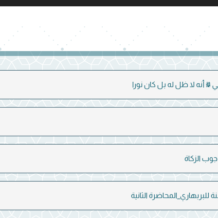
 ﷺ أنه لا ظل له بل كان نورا
ب الزكاة
 للبربهاري_المحاضرة الثانية