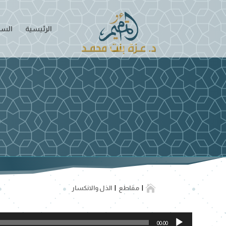
الرئيسية
السير

مقاطع
الذل والانكسار
مشغل
00:00