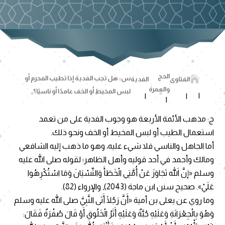
الحج

س: هل تجب الفدية إذا تطيب المحرم أو
الفتاوى
الفدية
والعمرة
لبس المخيط أو الخف عامدًا أو ناسيًا؟
ج: مذهب الأئمة الأربعة هو وجوب الفدية على من تعمد
استعمال الطيب أو لبس المخيط أو الخف ونحو ذلك.
أما الجاهل والناسي فلا شيء عليه، وهو ما ذهب إليه الشافعي
ومالك وأحمد في أحد قوليه وأهل الظاهر؛ لقوله صلى الله عليه
وسلم «إنَّ اللهَ تَجَاوَزَ عَنْ أُمَّتِي الْخَطَأَ وَالنِّسْيَانَ وَمَا اسْتُكْرِهُوا
عَلَيْ». صحيح سنن ابن ماجة (2043), والإرواء (82).
وما روي عن يعلى بن أمية «أَنَّ رَجُلًا أَتَى النَّبِيَّ صلى الله عليه وسلم
وَهُوَ بِالْجِعْرَانَةِ وَعَلَيْهِ جُبَّةٌ وَعَلَيْهِ أَثَرُ الْخَلُوقِ أَوْ قَالَ صُفْرَةٌ فَقَالَ: