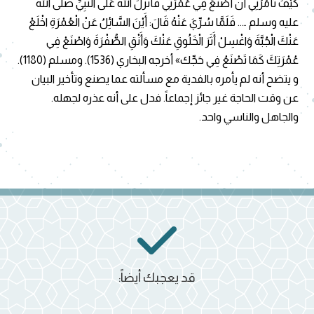
كَيْفَ تَأْمُرُنِي أَنْ أَصْنَعَ فِي عُمْرَتِي فَأَنْزَلَ اللهُ عَلَى النَّبِيِّ صلى الله
عليه وسلم ….. فَلَمَّا سُرِّيَ عَنْهُ قَالَ: أَيْنَ السَّائِلُ عَنْ الْعُمْرَةِ اخْلَعْ
عَنْكَ الْجُبَّةَ وَاغْسِلْ أَثَرَ الْخَلُوقِ عَنْكَ وَأَنْقِ الصُّفْرَةَ وَاصْنَعْ فِي
عُمْرَتِكَ كَمَا تَصْنَعُ فِي حَجِّك» أخرجه البخاري (1536). ومسلم (1180).
و يتضح أنه لم يأمره بالفدية مع مسألته عما يصنع وتأخير البيان
عن وقت الحاجة غير جائز إجماعاً. فدل على أنه عذره لجهله.
والجاهل والناسي واحد.
قد يعجبك أيضاً: