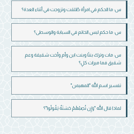
س: ما الحكم في امرأة طُلقت وتزوجت في أثناء العدة؟
س: ما حكم لبس الخاتم في السبابة والوسطى؟
س: مات وترك بنتًا وبنت ابن وأم وأخت شقيقة وعم
شقيق فما ميراث كلٍ؟
تفسير اسم الله "المهيمن"
لماذا قال الله "وَإِن تُصِبْهُمْ حَسَنَةٌ يَقُولُوا"؟