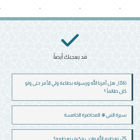
قد يعجبك أيضاً:
(86)_ هل أمرنا الله ورسوله بطاعة ولي الأمر حتى ولو
كان ظالماً ؟
سيرة النبي ﷺ: المحاضرة الخامسة
25- تعظيم الله واجب فكيف نعظمه؟