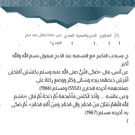

س: ماذا يقال عند ذبح
الفتاوى
الحج والعمرة
الهدي
الهدي؟
ج: يستحب التكبير مع التسمية عند الذبح فيقول بسم الله والله
أكبر.
عن أنس، قال: «ضَحَّى النَّبِيُّ صلى الله عليه وسلم بِكَبْشَيْنِ أَمْلَحَيْن
أَقْرَنَيْنِ ذَبَحَهُمَا بِيَدِهِ وَسَمَّى وَكَبَّرَ وَوَضَعَ رِجْلَهُ عَلَى
صِفَاحِهِمَا».أخرجه البخاري (5558) ومسلم (1966).
وعن عائشة: ….. وَأَخَذَ الْكَبْشَ فَأَضْجَعَهُ ثُمَّ ذَبَحَهُ ثُمَّ قَالَ: «بِاسْمِ
اللهِ اللَّهُمَّ تَقَبَّلْ مِنْ مُحَمَّدٍ وَآلِ مُحَمَّدٍ وَمِنْ أُمَّةِ مُحَمَّدٍ». ثُمَّ ضَحَّى
بِه. أخرجه مسلم (1967).
).