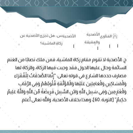
الأضحية

س: هل تجزئ الأضحية عن
الفتاوى
الأضحية
والعقيقة
زكاة الماشية؟
ج: الأضحية لا تقوم مقام زكاة الماشية، فمن ملك نصابًا من الغنم
السائمة وحال عليها الحول فقد وجبت فيها الزكاة، والزكاة لها
مصارف حددها الشارع في قوله تعالى: “إِنَّمَا الصَّدَقَاتُ لِلْفُقَرَاء
وَالْمَسَاكِينِ وَالْعَامِلِينَ عَلَيْهَا وَالْمُؤَلَّفَةِ قُلُوبُهُمْ وَفِي الرِّقَابِ
وَالْغَارِمِينَ وَفِي سَبِيلِ اللَّهِ وَابْنِ السَّبِيلِ فَرِيضَةً مِّنَ اللَّهِ وَاللَّهُ عَلِيمٌ
حَكِيمٌ” [التوبة: 60]، وهذا بخلاف الأضحية، والله تعالى أعلم.