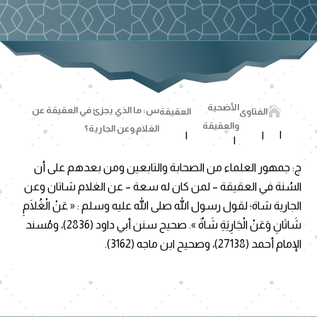
الأضحية

س: ما الذي يجزئ في العقيقة عن
الفتاوى
العقيقة
والعقيقة
الغلام وعن الجارية؟
ج: جمهور العلماء من الصحابة والتابعين ومن بعدهم على أن
السُنة في العقيقة – لمن كان له سعة – عن الغلام شاتان وعن
الجارية شاة؛ لقول رسول الله صلى الله عليه وسلم : « عَنْ الْغُلَامِ
شَاتَانِ وَعَنْ الْجَارِيَةِ شَاةٌ ». صحيح سنن أبي داود (2836)، ومُسند
الإمام أحمد (27138)، وصحيح ابن ماجه (3162).