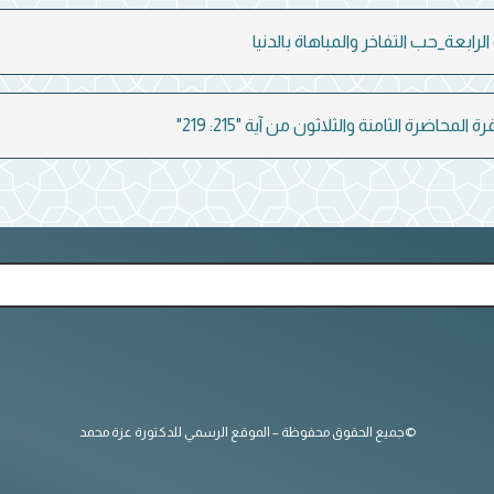
لرابعة_حب التفاخر والمباهاة بالدنيا
المحاضرة الثامنة والثلاثون من آية "215: 219"
©جميع الحقوق محفوظة – الموقع الرسمي للدكتورة عزة محمد