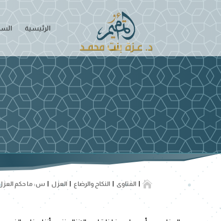
الرئيسية
السير

الفتاوى
النكاح والرضاع
العزل
س: ما حكم العزل،