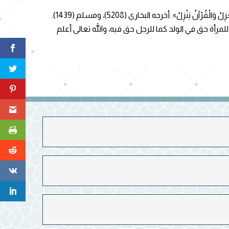
جمهور الفقهاء – منهم الأئمة الأربعة – على إباحة العزل؛ للأحاديث الصحيحة الصريحة التي جاءت بذلك منها ما روي عن جابر قال: «كُنَّا نَعْزِلُ وَالْقُرْآنُ يَنْزِلُ». أخرجه البخاري (5208)، ومسلم (1439).
مرأة حق في الولد كما للرجل حق فيه، والله تعالى أعلم