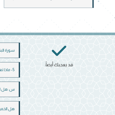
سورة البقر
قد يعجبك أيضاً:
5- ماذا تعرف عن عبودية التكبير؟
س: هل الأ
هل الخمر