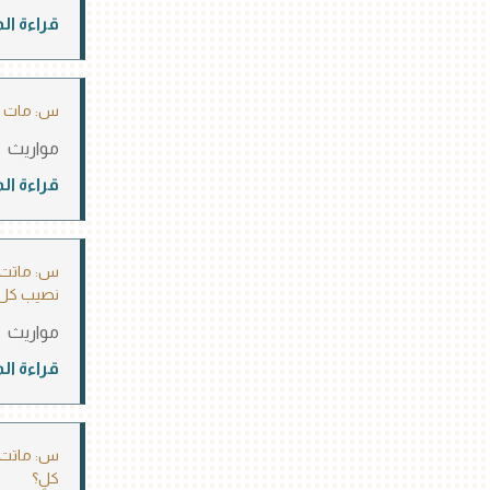
قراءة ال
س: مات ع
مواريث
قراءة ال
نصيب كل م
مواريث
قراءة ال
س: ماتت و
كلٍ؟