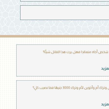
خص أخاه متعمًدا فهل يرث هذا القاتل شيئًا؟
مزيد
م وأخوين لأم وترك 3000 جنيهًا فما نصيب كلٍ؟
مزيد