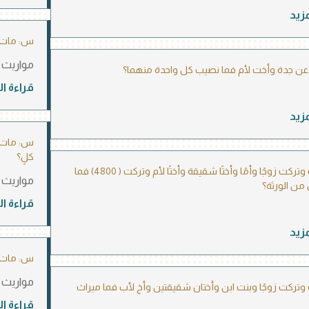
مزيد
س: مات 
مواريث
ن جدة وأخت لأم فما نصيب كل واحدة منهما؟
قراءة ال
مزيد
س: مات و
كلٍ؟
س: ماتت وتركت زوجًا وأمًا وأختًا شقيقة وأختًا لأم وتركت ( 4800) فما
مواريث
ن الورثة؟
قراءة ال
مزيد
س: مات و
مواريث
تركت زوجًا وبنت ابن وأختان شقيقتين وأخ لأب فما ميراث
قراءة ال