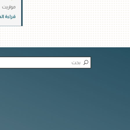
مواريث
قراءة ال