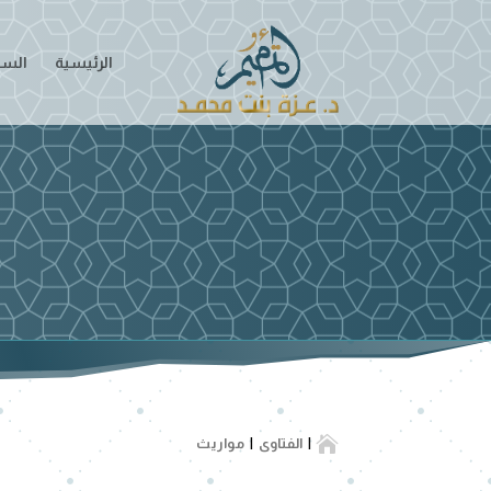
الرئيسية
السير

الفتاوى
مواريث