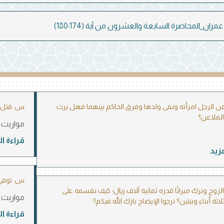
ران_المحاضرة السابعة والعشرون من آية (180:174)
عن الرجل امرأته ونفى ولدها وفرق الحاكم بينهما فهل يرث
س: قتل ش
الملاعن؟
مواريث
قراءة ال
مزيد
س: توفي وترك أ
زوج وترك ميراثًا قدره ثمانية آلاف ريال؛ كيف نقسمه على
مواريث
اثة أبناء وبنتين؟ نرجوا الإيضاح بارك الله فيكم؟
قراءة ال