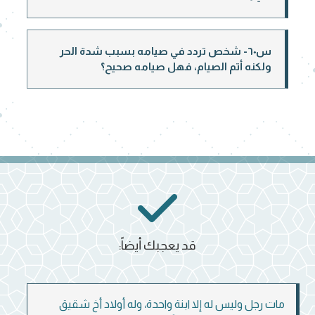
س٦٠- شخص تردد في صيامه بسبب شدة الحر
ولكنه أتم الصيام، فهل صيامه صحيح؟
قد يعجبك أيضاً:
مات رجل وليس له إلا ابنة واحدة، وله أولاد أخ شقيق