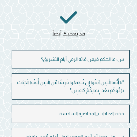
قد يعجبك أيضاً:
س: ما الحكم فيمن فاته الرمي أيام التشريق؟
"يَا أَيُّهَا الَّذِينَ آمَنُوا إِن تُطِيعُوا فَرِيقًا مِّنَ الَّذِينَ أُوتُوا الْكِتَابَ
يَرُدُّوكُم بَعْدَ إِيمَانِكُمْ كَافِرِينَ"
فقه العبادات_المحاضرة السادسة
س: هل يجوز أن أبيع العصير لرجل أعلم أنه سيتخذه