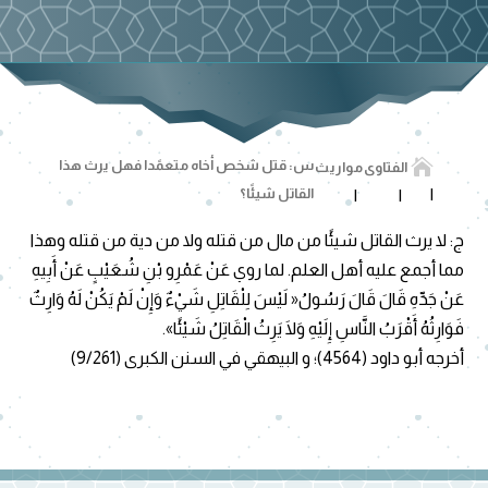

س: قتل شخص أخاه متعمًدا فهل يرث هذا
الفتاوى
مواريث
القاتل شيئًا؟
ج: لا يرث القاتل شيئًا من مال من قتله ولا من دية من قتله وهذا
مما أجمع عليه أهل العلم. لما روي عَنْ عَمْرِو بْنِ شُعَيْبٍ عَنْ أَبِيهِ
عَنْ جَدِّهِ قَالَ قَالَ رَسُولُ« لَيْسَ لِلْقَاتِلِ شَيْءٌ وَإِنْ لَمْ يَكُنْ لَهُ وَارِثٌ
فَوَارِثُهُ أَقْرَبُ النَّاسِ إِلَيْهِ وَلَا يَرِثُ الْقَاتِلُ شَيْئًا».
أخرجه أبو داود (4564)؛ و البيهقي في السنن الكبرى (9/261)