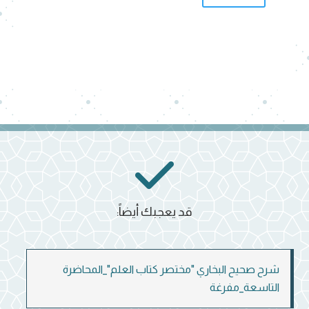
قد يعجبك أيضاً:
شرح صحيح البخاري "مختصر كتاب العلم"_المحاضرة
التاسعة_مفرغة