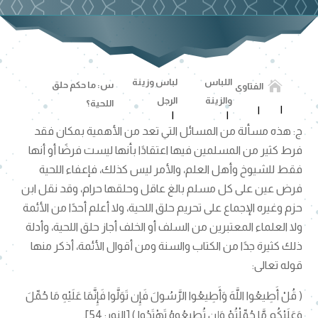
اللباس
لباس وزينة

س: ما حكم حلق
الفتاوى
والزينة
الرجل
اللحية؟
ج: هذه مسألة من المسائل التي تعد من الأهمية بمكان فقد
فرط كثير من المسلمين فيها اعتقادًا بأنها ليست فرضًا أو أنها
فقط للشيوخ وأهل العلم، والأمر ليس كذلك، فإعفاء اللحية
فرض عين على كل مسلم بالغ عاقل وحلقها حرام، وقد نقل ابن
حزم وغيره الإجماع على تحريم حلق اللحية، ولا أعلم أحدًا من الأئمة
ولا العلماء المعتبرين من السلف أو الخلف أجاز حلق اللحية، وأدلة
ذلك كثيرة جدًا من الكتاب والسنة ومن أقوال الأئمة، أذكر منها
قوله تعالى:
( قُلْ أَطِيعُوا اللَّهَ وَأَطِيعُوا الرَّسُولَ فَإِن تَوَلَّوا فَإِنَّمَا عَلَيْهِ مَا حُمِّلَ
وَعَلَيْكُم مَّا حُمِّلْتُمْ وَإِن تُطِيعُوهُ تَهْتَدُوا ) [النور: 54].