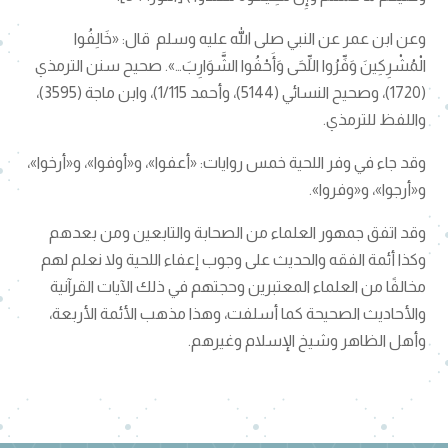
وعن ابن عمر عن النبي صلى الله عليه وسلم قال: «خَالِفُوا
الْمُشْرِكِينَ وَفِّرُوا اللِّحَى وَأَحْفُوا الشَّوَارِبَ…». صحيح سنن الترمذي
(1720)، وصحيح النسائي (5144)، وأحمد 1/115)، وابن ماجة (3595)،
واللفظ للترمذي.
وقد جاء في وفر اللحية خمس روايات: «أعفوا»، و«أوفوا»، و«أرخوا»،
و«أرجوا»، و«وفروا».
وقد اتفق جمهور العلماء من الصحابة والتابعين ومن بعدهم
وكذا أئمة الفقه والحديث على وجوب إعفاء اللحية ولا نعلم لهم
مخالفًا من العلماء المعتبرين وحجتهم في ذلك الآيات القرآنية
والأحاديث الصحيحة كما أسلفت، وهذا مذهب الأئمة الأربعة،
وأهل الظاهر وشيخ الإسلام وغيرهم.