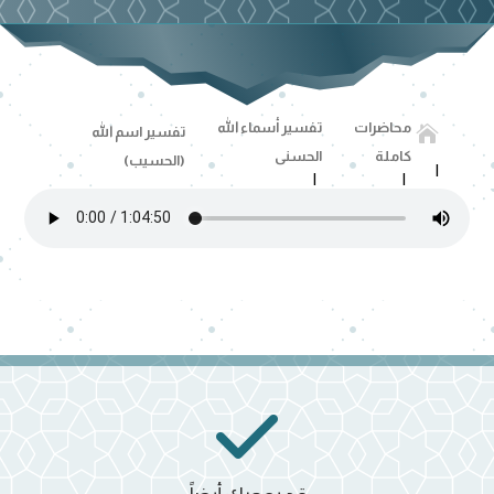
محاضرات
تفسير أسماء الله

تفسير اسم الله
كاملة
الحسنى
(الحسيب)