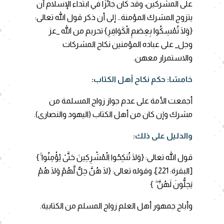
على المشركين، وقد كان جائزًا في ابتداء الإسلام أن
يتزوج المشرك المؤمنة… إلى أن ذكر قول الله تعالى:
{وَلَا تُمْسِكُوا بِعِصَمِ الْكَوَافِرِ} تحريم من الله _عز
وجل_ على عباده المؤمنين نكاح المشركات
والاستمرار معهن.
خامسًا:
حكم نكاح أهل الكتاب
:
أجمعت الأمة على عدم جواز زواج المسلمة من
مشرك وإن كان من أهل الكتاب (اليهود والنصارى).
والدليل على ذلك:
قول الله تعالى: {وَلَا تُنكِحُوا الْمُشْرِكِينَ حَتَّىٰ يُؤْمِنُوا ۚ}
[البقرة: 221]، وقوله تعالى: {لَا هُنَّ حِلٌّ لَّهُمْ وَلَا هُمْ
يَحِلُّونَ لَهُنَّ ۖ }
وأباح جمهور أهل العلم زواج المسلم من الكتابية.