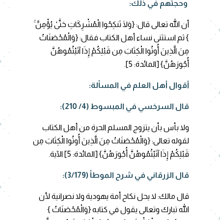
وحجتهم
في ذلك:
أن الله تعالى قال: {وَلَا تَنكِحُوا الْمُشْرِكَاتِ حَتَّىٰ يُؤْمِنَّ ۚ
} ثم استثنى نساء أهل الكتاب فقال: {وَالْمُحْصَنَاتُ
مِنَ الَّذِينَ أُوتُوا الْكِتَابَ مِن قَبْلِكُمْ إِذَا آتَيْتُمُوهُنَّ
أُجُورَهُنَّ}
[المائدة: 5].
أقوال أهل العلم في المسألة:
قال السرخسي في المبسوط (4/ 210):
ولا بأس بأن يتزوج المسلم الحرة من أهل الكتاب
لقوله تعالى: {وَالْمُحْصَنَاتُ مِنَ الَّذِينَ أُوتُوا الْكِتَابَ مِن
قَبْلِكُمْ إِذَا آتَيْتُمُوهُنَّ أُجُورَهُنَّ}
[المائدة: 5] الآية
.
قال الزرقاني في شرح الموطأ (3/179):
قال مالك: لا يحل نكاح أمة يهودية ولا نصرانية لأن
الله تبارك وتعالى يقول في كتابه {وَالْمُحْصَنَاتُ }