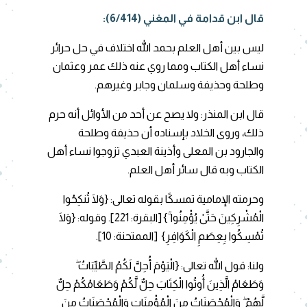
قال ابن قدامة في المغني (6/414):
ليس بين أهل العلم بحمد الله اختلاف في حل حرائر
نساء أهل الكتاب ومما روي عنه ذلك عمر وعثمان
وطلحة وحذيفة وسلمان وجابر وغيرهم.
قال ابن المنذر: ولا يصح عن أحد من الأوائل أنه حرم
ذلك، وروى الخلاد بإسناده أن حذيفة وطلحة
والجارود بن المعلى وأذينة العبدي تزوجوا نساء أهل
الكتاب وبه قال سائر أهل العلم.
وحرمته الإمامية تمسكًا بقوله تعالى: {وَلَا تُنكِحُوا
الْمُشْرِكِينَ حَتَّىٰ يُؤْمِنُوا ۚ} [البقرة: 221]. وقوله: {وَلَا
تُمْسِكُوا بِعِصَمِ الْكَوَافِرِ} [الممتحنة: 10].
ولنا: قول الله تعالى: {الْيَوْمَ أُحِلَّ لَكُمُ الطَّيِّبَاتُ ۖ
وَطَعَامُ الَّذِينَ أُوتُوا الْكِتَابَ حِلٌّ لَّكُمْ وَطَعَامُكُمْ حِلٌّ
لَّهُمْ ۖ وَالْمُحْصَنَاتُ مِنَ الْمُؤْمِنَاتِ وَالْمُحْصَنَاتُ مِنَ