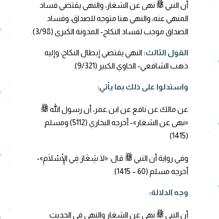
ﷺ
أن النبي
نهى عن الشغار، والنهي يقتضي فساد
المنهي عنه، والنهي هنا متوجه للصداق، وفساد
الصداق موجب لفساد النكاح- المدونة الكبرى (3/98).
القول الثالث:
النهي يقتضي إبطال النكاح، وإليه
ذهب الشافعي- الحاوي الكبير (9/321).
واستدلوا على ذلك بما يأتي:
ﷺ
عن مالك عن نافع عن ابن عمر، أن رسول الله
«نهى عن الشغار»- أخرجه البخاري (5112) ومسلم
(1415)
ﷺ
وفي رواية أن النبي
قال: «لَا شِغَارَ فِي الْإِسْلَامِ»-
أخرجه مسلم (60 – 1415).
وجه الدلالة:
ﷺ
أن النبي
نهى عن الشغار والنهي في الحديث