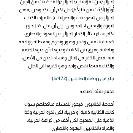
الحرائر {مِنَ الْمُؤْمِنَاتِ} الحرائر {وَالْمُحْصَنَاتُ مِنَ الَّذِينَ
أُوتُوا الْكِتَابَ مِن قَبْلِكُمْ}
حل لكم أن تنكحوهن (فهن
الحرائر من اليهوديات والنصرانيات) فالمراد بالكتاب
التوراة والإنجيل لا المجوس… إلى أن قال: كذا يحرم
نكاح نساء سائر الكفار الحرائر غير اليهود والنصارى،
كعبدة شمس وقمر وصور ونجوم ومعطلة وزنادقة
وباطنية وفرق بين الكتابية وغيرها بأن غيرها اجتمع
فيه نقص الكفر في الحال وفساد الدين في الأصل،
والكتابية فيها نقص واحد وهو كفرها في الحال.
جاء في روضة الطالبين (5/472):
الكفار ثلاثة أصناف:
أحدها: الكتابيون: فيجوز للمسلم مناكحتهم سواء
كانت الكتابية ذمية أو حربية، لكن تكره الحربية
وكذا
الذمية على الصحيح، لكن أخف من كراهة الحربية،
والمراد بالكتابيين: اليهود والنصارى.