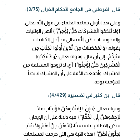
قال القرطبي في الجامع لأحكام القرآن (3/75):
وعلى هذا تأويل جماعة العلماء في قول الله تعالى:
{وَلَا تَنكِحُوا الْمُشْرِكَاتِ حَتَّىٰ يُؤْمِنَّ ۚ } أنهن الوثنيات
والمجوسيات، لأن الله تعالى قد أحل الكتابيات
بقوله: {وَالْمُحْصَنَاتُ مِنَ الَّذِينَ أُوتُوا الْكِتَابَ مِن
قَبْلِكُمْ… إلى أن قال: وقوله تعالى: {وَلَا تُنكِحُوا
الْمُشْرِكِينَ حَتَّىٰ يُؤْمِنُوا ۚ} أي: لا تزوجوا المسلمة من
المشرك، وأجمعت الأمة على أن المشرك لا يطأ
المؤمنة بوجه.
قال ابن كثير في تفسيره (4/429):
وقوله تعالى: {فَإِنْ عَلِمْتُمُوهُنَّ مُؤْمِنَاتٍ فَلَا
تَرْجِعُوهُنَّ إِلَى الْكُفَّارِ ۖ}
فيه دلالة على أن الإيمان
يمكن الاطلاع عليه يقينًا، {
لَا هُنَّ حِلٌّ لَّهُمْ وَلَا هُمْ
يَحِلُّونَ لَهُنَّ ۖ } هذه الآية هي التي حرمت المسلمات