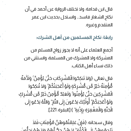
قال ابن قدامة: ولا تختلف الرواية عن أحمد في أن
نكاح الشغار فاسد… واستدل بحديث ابن عمر
المتقدم وغيره.
رابعًا: نكاح المسلمين من أهل الشرك:
أجمع العلماء على أنه لا يجوز زواج المسلم من
المشركة ولا المشرك من المسلمة، واستثني من
ذلك نساء أهل الكتاب.
قال تعالى: {وَلَا تَنكِحُوا الْمُشْرِكَاتِ حَتَّىٰ يُؤْمِنَّ ۚ وَلَأَمَةٌ
مُّؤْمِنَةٌ خَيْرٌ مِّن مُّشْرِكَةٍ وَلَوْ أَعْجَبَتْكُمْ ۗ وَلَا تُنكِحُوا
الْمُشْرِكِينَ حَتَّىٰ يُؤْمِنُوا ۚ وَلَعَبْدٌ مُّؤْمِنٌ خَيْرٌ مِّن مُّشْرِكٍ
وَلَوْ أَعْجَبَكُمْ ۗ أُولَٰئِكَ يَدْعُونَ إِلَى النَّارِ ۖ وَاللَّهُ يَدْعُو إِلَى
الْجَنَّةِ وَالْمَغْفِرَةِ بِإِذْنِهِ ۖ } [البقرة: 221].
وقال سبحانه: {فَإِنْ عَلِمْتُمُوهُنَّ مُؤْمِنَاتٍ فَلَا
تَرْجِعُوهُنَّ إِلَى الْكُفَّارِ ۖ لَا هُنَّ حِلٌّ لَّهُمْ وَلَا هُمْ يَحِلُّونَ