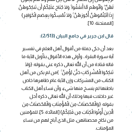
لَهُنَّ ۖ وَآتُوهُم مَّا أَنفَقُوا ۚ وَلَا جُنَاحَ عَلَيْكُمْ أَن تَنكِحُوهُنَّ
إِذَا آتَيْتُمُوهُنَّ أُجُورَهُنَّ ۚ وَلَا تُمْسِكُوا بِعِصَمِ الْكَوَافِرِ}
[الممتحنة: 10].
قال ابن جرير في جامع البيان (2/513):
بعد أن حكى جملة من أقوال أهل العلم في تفسير
آية سورة البقرة… وأولى هذه الأقوال بتأويل الآية ما
قاله قتادة من أن الله تعالى ذكره عني بقوله: {وَلَا
تَنكِحُوا الْمُشْرِكَاتِ حَتَّىٰ يُؤْمِنَّ ۚ }من لم يكن من أهل
الكتاب من المشركات وإن الآية عام ظاهرها خاص
باطنها لم ينسخ منها شيء، وأن نساء أهل الكتاب
غير داخلات فيها وذلك أن الله تعالى ذكره أحل
بقوله: {وَالْمُحْصَنَاتُ مِنَ الْمُؤْمِنَاتِ وَالْمُحْصَنَاتُ مِنَ
الَّذِينَ أُوتُوا الْكِتَابَ مِن قَبْلِكُمْ}
[المائدة: 5]، للمؤمنين
من نكاح محصناتهن، مثل الذي أباح لهم من نساء
المؤمنات.