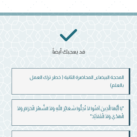
قد يعجبك أيضاً:
المحجة البيضاء_ المحاضرة الثانية ( خطر ترك العمل
بالعلم)
"يَا أَيُّهَا الَّذِينَ آمَنُوا لَا تُحِلُّوا شَعَائِرَ اللَّهِ وَلَا الشَّهْرَ الْحَرَامَ وَلَا
الْهَدْيَ وَلَا الْقَلَائِدَ"