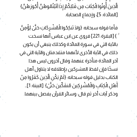
الَّذِينَ أُوتُوا الْكِتَابَ مِن قَبْلِكُمْ إِذَا آتَيْتُمُوهُنَّ أُجُورَهُنَّ}
[المائدة: 5]، وإجماع الصحابة.
فأما قوله سبحانه: {وَلَا تَنكِحُوا الْمُشْرِكَاتِ حَتَّىٰ يُؤْمِنَّ
ۚ }
[البقرة: 221] فروي عن ابن عباس أنها نسخت
بالآية التي في سورة المائدة وكذلك ينبغي أن يكون
ذلك في الآية الأخرى لأنهما متقدمتان والآية التي في
آخر المائدة متأخرة عنهما، وقال آخرون ليس هذا
نسخًا فإن لفظ المشركين بإطلاقه لا يتناول أهل
الكتاب بدليل قوله سبحانه: {لَمْ يَكُنِ الَّذِينَ كَفَرُوا مِنْ
أَهْلِ الْكِتَابِ وَالْمُشْرِكِينَ مُنفَكِّينَ حَتَّىٰ}
[البينة: 1]…
وذكر آيات أخر ثم قال: وسائر القرآن يفصل بينهما.