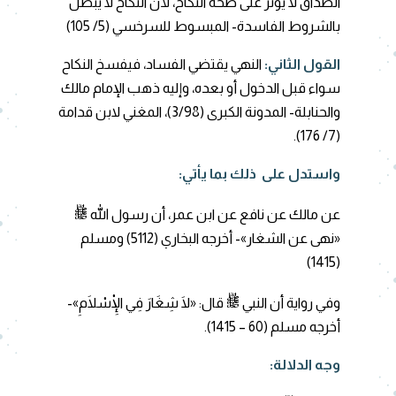
الصداق لا يؤثر على صحة النكاح، لأن النكاح لا يبطل
بالشروط الفاسدة- المبسوط للسرخسي (5/ 105)
القول الثاني:
النهي يقتضي الفساد، فيفسخ النكاح
سواء قبل الدخول أو بعده، وإليه ذهب الإمام مالك
والحنابلة- المدونة الكبرى (3/98)، المغني لابن قدامة
(7/ 176).
واستدل على ذلك بما يأتي:
ﷺ
عن مالك عن نافع عن ابن عمر، أن رسول الله
«نهى عن الشغار»- أخرجه البخاري (5112) ومسلم
(1415)
ﷺ
وفي رواية أن النبي
قال: «لَا شِغَارَ فِي الْإِسْلَامِ»-
أخرجه مسلم (60 – 1415).
وجه الدلالة: