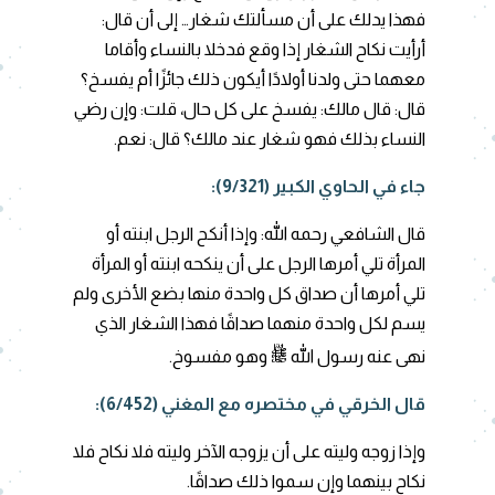
فهذا يدلك على أن مسألتك شغار… إلى أن قال:
أرأيت نكاح الشغار إذا وقع فدخلا بالنساء وأقاما
معهما حتى ولدنا أولادًا أيكون ذلك جائزًا أم يفسخ؟
قال: قال مالك: يفسخ على كل حال، قلت: وإن رضي
النساء بذلك فهو شغار عند مالك؟ قال: نعم.
جاء في الحاوي الكبير (9/321):
قال الشافعي رحمه الله: وإذا أنكح الرجل ابنته أو
المرأة تلي أمرها الرجل على أن ينكحه ابنته أو المرأة
تلي أمرها أن صداق كل واحدة منها بضع الأخرى ولم
يسم لكل واحدة منهما صداقًا فهذا الشغار الذي
ﷺ
نهى عنه رسول الله
وهو مفسوخ.
قال الخرقي في مختصره مع المغني (6/452):
وإذا زوجه وليته على أن يزوجه الآخر وليته فلا نكاح فلا
نكاح بينهما وإن سموا ذلك صداقًا.