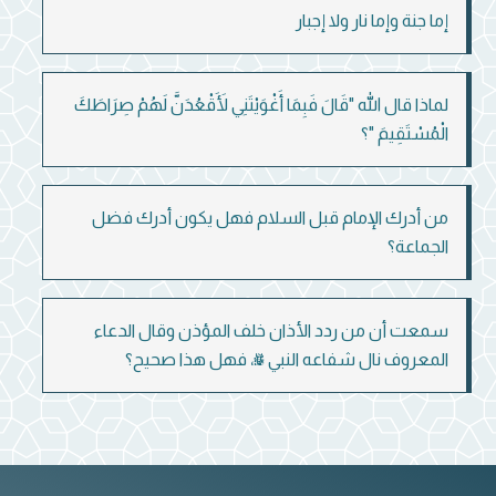
إما جنة وإما نار ولا إجبار
لماذا قال الله "قَالَ فَبِمَا أَغْوَيْتَنِي لَأَقْعُدَنَّ لَهُمْ صِرَاطَكَ
الْمُسْتَقِيمَ "؟
من أدرك الإمام قبل السلام فهل يكون أدرك فضل
الجماعة؟
سمعت أن من ردد الأذان خلف المؤذن وقال الدعاء
المعروف نال شفاعه النبي ﷺ، فهل هذا صحيح؟