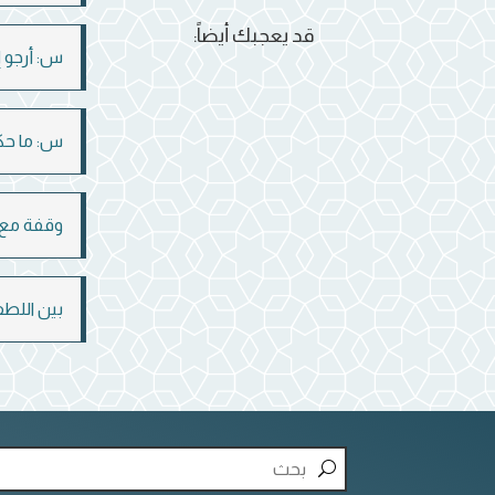
قد يعجبك أيضاً:
س: أرجو إ
س: ما حكم
وقفة مع 
بين اللطف