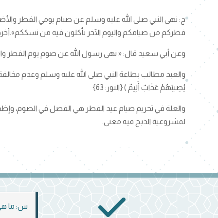
ج: نهى النبي صلى الله عليه وسلم عن صيام يومي الفطر وال
فطركم من صيامكم واليوم الآخر تأكلون فيه من نسككم».أخرجه البخاري (1990)، 
وعن أبي سعيد قال: « نهى رسول الله عن صوم يوم الفطر والنحر….». 
والعبد مطالب بطاعة النبي صلى الله عليه وسلم وعدم مخالفة أمره على كل ح
يُصِيبَهُمْ عَذَابٌ أَلِيمٌ ) {النور: 63}
والعلة في تحريم صيام عيد الفطر هي الفصل في الصوم، وإظها
لمشروعية الذبح فيه معنى.
س: ما هي