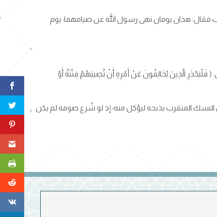
ب فقال: هذان يومان نهى رسول الله عن صيامهما: يوم
َ يُخَالِفُونَ عَنْ أَمْرِهِ أَنْ تُصِيبَهُمْ فِتْنَةٌ أَوْ
النسك المتقرب بذبحه ليؤكل منه؛ إذ لو شُرع صومه لم يكن