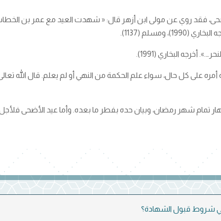
أضحى، فقد روي عن مولى ابن أزهر قال: « شهدت العيد مع عمر بن الخطا
ومسلم (1137).
أخرجه البخاري (1991).
ال، سواء علم الحكمة من النهي أو لم يعلم. قال الله تعالى: ( فَلْيَحْذَرِ الَّذِين
ر تمام شهر رمضان، وبيان حده بفطر ما بعده. وأما عيد الأضحى فلأجل 
 شروط قبول الشهادة؟