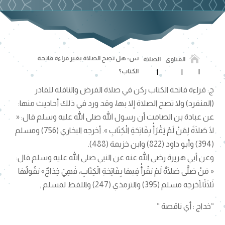

س: هل تصح الصلاة بغير قراءة فاتحة
الفتاوى
الصلاة
الكتاب؟
ج: قراءة فاتحة الكتاب ركن في صلاة الفرض والنافلة للقادر
(المنفرد) ولا تصح الصلاة إلا بها، وقد ورد في ذلك أحاديث منها:
عن عبادة بن الصامت أن رسول الله صلى الله عليه وسلم قال: «
لَا صَلَاةَ لِمَنْ لَمْ يَقْرَأْ بِفَاتِحَةِ الْكِتَابِ ». أخرجه البخاري (756) ومسلم
(394) وأبو داود (822) وابن خزيمة (488).
وعن أبي هريرة رضي الله عنه عن النبي صلى الله عليه وسلم قال:
« مَنْ صَلَّى صَلَاةً لَمْ يَقْرأْ فِيهَا بِفَاتِحَةِ الْكِتَابِ، فَهِيَ خِدَاجٌ» يَقُولُهَا
ثَلَاثًا.أخرجه مسلم (395) والترمذي (247) واللفظ لمسلم ,
“خداج : أي ناقصة “