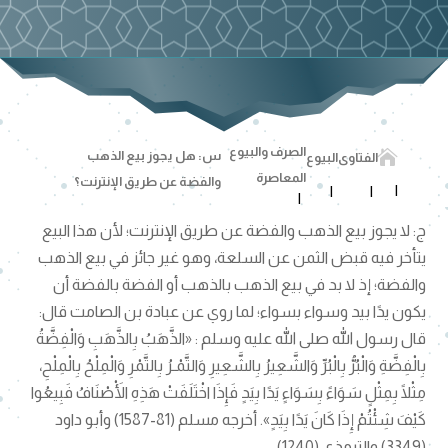
الصرف والبيوع

س: هل يجوز بيع الذهب
الفتاوى
البيوع
المعاصرة
والفضة عن طريق الإنترنت؟
ج: لا يجوز بيع الذهب والفضة عن طريق الإنترنت؛ لأن هذا البيع
يتأخر فيه قبض الثمن عن السلعة، وهو غير جائز في بيع الذهب
والفضة؛ إذ لا بد في بيع الذهب بالذهب أو الفضة بالفضة أن
يكون يدًا بيد وسواء بسواء؛ لما روي عن عبادة بن الصامت قال:
قال رسول الله صلى الله عليه وسلم : «الذَّهَبُ بِالذَّهَبِ وَالْفِضَّةُ
بِالْفِضَّةِ وَالْبُرُّ بِالْبُرِّ وَالشَّعِيرُ بِالشَّعِيرِ وَالتَّمْـرُ بِالتَّمْرِ وَالْمِلْحُ بِالْمِلْحِ،
مِثْلًا بِمِثْلٍ سَوَاءً بِسَوَاءٍ يَدًا بِيَدٍ فَإِذَا اخْتَلَفَتْ هَذِهِ الْأَصْنَافُ فَبِيعُوا
كَيْفَ شِئْتُمْ إِذَا كَانَ يَدًا بِيَدٍ». أخرجه مسلم (81-1587) وأبو داود
(3349) والترمذي (1240).