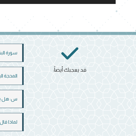
الصوت
سورة البقرة
قد يعجبك أيضاً:
المحجة ال
س: هل يص
لماذا قال الله 