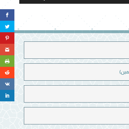
مفاتيح
الأسهم
أعلى/
أسفل
لزيادة
أو
خفض
مستوى
الصوت.
مين)