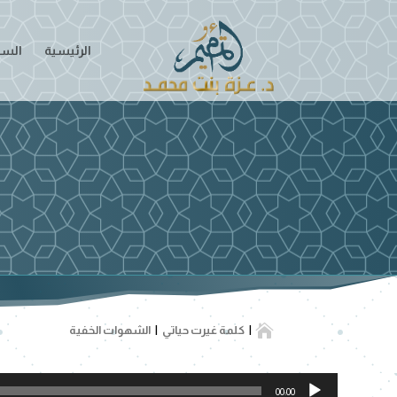
الرئيسية
السير

كلمة غيرت حياتي
الشهوات الخفية
مشغل
00:00