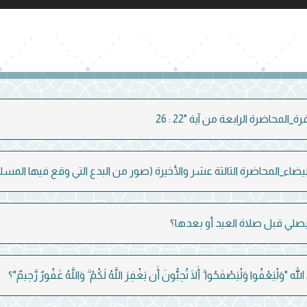
_المحاضرة الرابعة من آية "22 : 26
بيضاء_المحاضرة الثالثة عشر والأخيرة (صور من البدع التي وقع فيها المسل
لي قبل صلاة العيد أو بعدها؟
"وَلْيَعْفُوا وَلْيَصْفَحُوا ۗ أَلَا تُحِبُّونَ أَن يَغْفِرَ اللَّهُ لَكُمْ ۗ وَاللَّهُ غَفُورٌ رَّحِيمٌ"؟