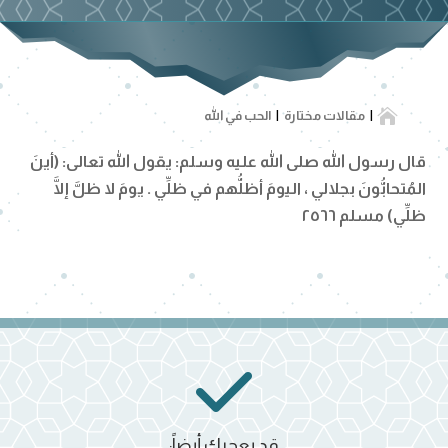

مقالات مختارة
الحب في الله
قال رسول الله صلى الله عليه وسلم: يقول الله تعالى: (أينَ
المُتحابُّونَ بجلالي ، اليومَ أظلُّهم في ظلِّي . يومَ لا ظلَّ إلَّا
ظلِّي) مسلم ٢٥٦٦
قد يعجبك أيضاً: