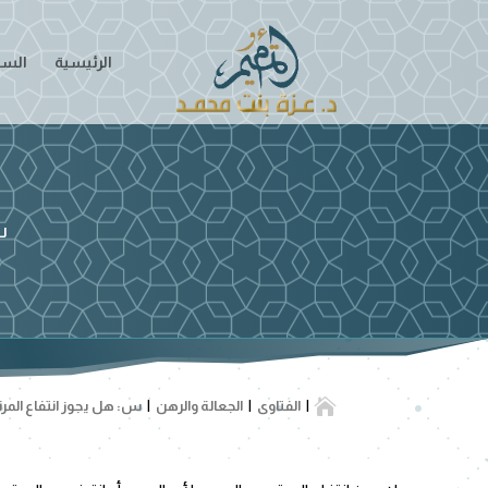
الرئيسية
السير
س

الفتاوى
الجعالة والرهن
س: هل يجوز انتفاع المرت