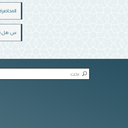
المحاضرة 
س: هل يجو