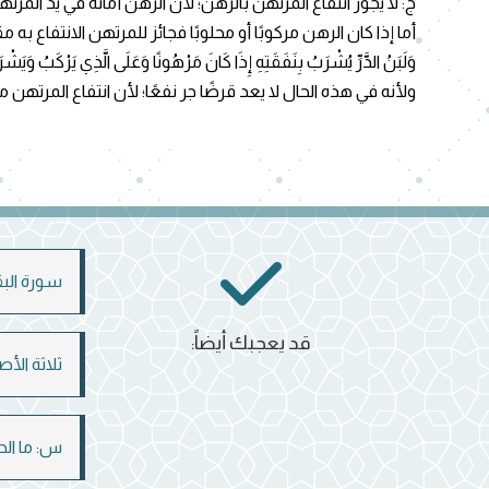
ج: لا يجوز انتفاع المرتهن بالرهن؛ لأن الرهن أمانة في يد المرت
أما إذا كان الرهن مركوبًا أو محلوبًا فجائز للمرتهن الانتفاع به مقابل نفقت
وَلَبَنُ الدَّرِّ يُشْرَبُ بِنَفَقَتِهِ إِذَا كَانَ مَرْهُونًا وَعَلَى الَّذِي يَرْكَبُ وَيَشْ
ولأنه في هذه الحال لا يعد قرضًا جر نفعًا؛ لأن انتفاع المرتهن 
سورة البقر
قد يعجبك أيضاً:
ثلاثة الأ
س: ما الح