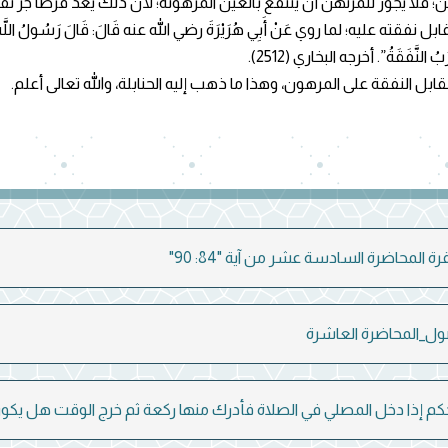
هن؛ فلا يجوز للمرتهن أن ينتفع بالعين المرهونة؛ لأن ذلك يعد قرضًا جر نفع
ه عليه؛ لما روي عَنْ أَبِي هُرَيْرَةَ رضي الله عنه قَالَ: قَالَ رَسُولُ اللَّهِ صلى ا
رَبُ النَّفَقَةُ”. أخرجه البخاري (2512).
مقابل النفقة على المرهون، وهذا ما ذهب إليه الحنابلة، والله تعالى أعلم.
ة المحاضرة السادسة عشر من آية "84: 90"
صول_المحاضرة العاشرة
كم إذا دخل المصلي في الصلاة فأدرك منها ركعة ثم خرج الوقت هل يكون ب