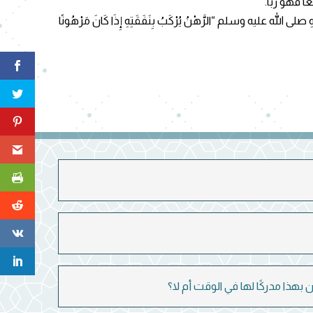
ًا فهو ربا.
لله عليه وسلم “الرَّهْنُ يُرْكَبُ بِنَفَقَتِهِ إِذَا كَانَ مَرْهُونًا
هذا مدركًا لها في الوقت أم لا؟