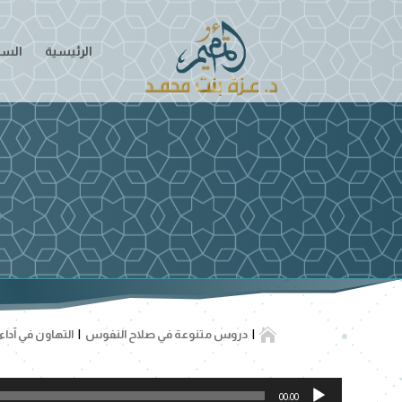
الرئيسية
السير

دروس متنوعة في صلاح النفوس
التهاون في آداء
مشغل
00:00