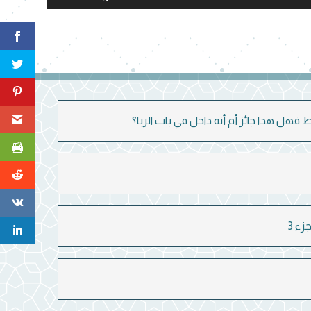
مفاتيح
الأسهم
أعلى/
أسفل
لزيادة
أو
هل هذا جائز أم أنه داخل في باب الربا؟
خفض
مستوى
الصوت.
ء 3