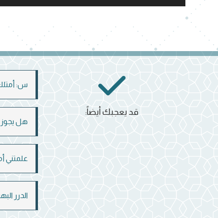
الصوت
س: أمتلك 
قد يعجبك أيضاً:
هل يجوز ل
علمتني أم
الدرر الب