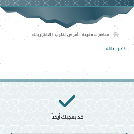

محاضرات مفرغة
أمراض القلوب
الاغترار بالله
الاغترار بالله
قد يعجبك أيضاً: