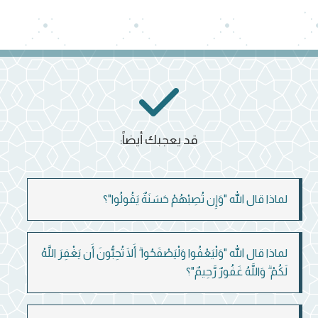
قد يعجبك أيضاً:
لماذا قال الله "وَإِن تُصِبْهُمْ حَسَنَةٌ يَقُولُوا"؟
لماذا قال الله "وَلْيَعْفُوا وَلْيَصْفَحُوا ۗ أَلَا تُحِبُّونَ أَن يَغْفِرَ اللَّهُ
لَكُمْ ۗ وَاللَّهُ غَفُورٌ رَّحِيمٌ"؟