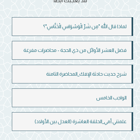
قد يعجبك أيضاً:
لماذا قال الله "مِن شَرِّ الْوَسْوَاسِ الْخَنَّاسِ"؟
فضل العشر الأوائل من ذي الحجة - محاضرات مفرغة
شرح حديث حادثة الإفك_المحاضرة الثامنة
الواجب الخامس
علمتني أمي_الحلقة العاشرة (العدل بين الأولاد)