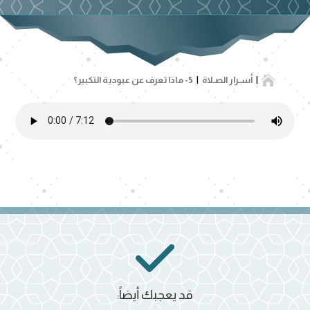

أســرار الصـلاة
5- ماذا تعرف عن عبودية التكبير؟
قد يعجبك أيضاً: