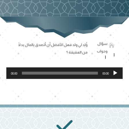
سؤال

وًُلِد لي ولد فهل الأفضل أن أتصدق بالمال بدلًا
وجواب
من العقيقة ؟
مشغل
00:00
00:00
الصوت