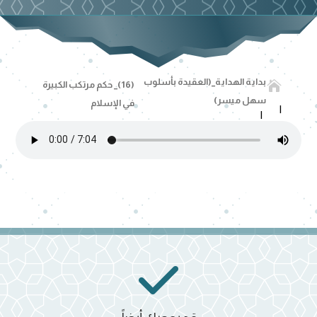
بداية الهداية_(العقيدة بأسلوب

(16)_ حكم مرتكب الكبيرة
سهل ميسر)
في الإسلام