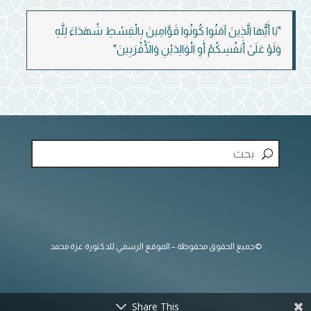
"يَا أَيُّهَا الَّذِينَ آمَنُوا كُونُوا قَوَّامِينَ بِالْقِسْطِ شُهَدَاءَ لِلَّهِ
وَلَوْ عَلَىٰ أَنفُسِكُمْ أَوِ الْوَالِدَيْنِ وَالْأَقْرَبِينَ"
©جميع الحقوق محفوظة – الموقع الرسمي للدكتورة عزة محمد
Share This