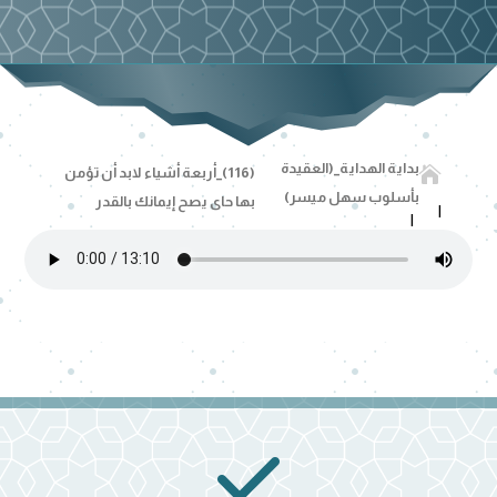
بداية الهداية_(العقيدة

(116)_أربعة أشياء لابد أن تؤمن
بأسلوب سهل ميسر)
بها حاى يصح إيمانك بالقدر