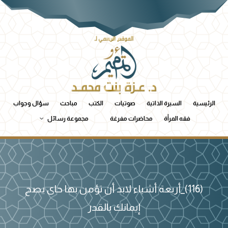
الرئيسية
السيرة الذاتية
صوتيات
الكتب
مباحث
سؤال وجواب
فقه المرأة
محاضرات مفرغة
مجموعة رسائل
(116)_أربعة أشياء لابد أن تؤمن بها حاى يصح
إيمانك بالقدر