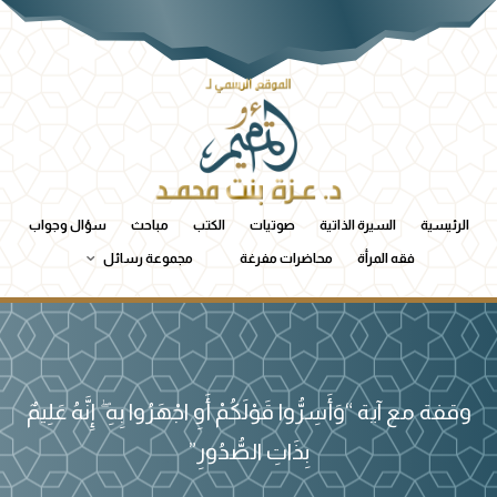
الرئيسية
السيرة الذاتية
صوتيات
الكتب
مباحث
سؤال وجواب
فقه المرأة
محاضرات مفرغة
مجموعة رسائل
وقفة مع آية “وَأَسِرُّوا قَوْلَكُمْ أَوِ اجْهَرُوا بِهِ ۖ إِنَّهُ عَلِيمٌ
بِذَاتِ الصُّدُورِ”