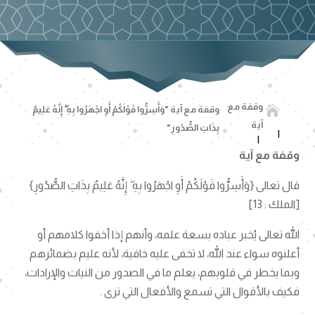
وقفة مع

وقفة مع آية "وَأَسِرُّوا قَوْلَكُمْ أَوِ اجْهَرُوا بِهِ ۖ إِنَّهُ عَلِيمٌ
آية
بِذَاتِ الصُّدُورِ"
وقفة مع آية
قال تعالى {وَأَسِرُّوا قَوْلَكُمْ أَوِ اجْهَرُوا بِهِ ۖ إِنَّهُ عَلِيمٌ بِذَاتِ الصُّدُورِ}
[الملك : 13]
الله تعالى يُخبر عباده بسعة علمه، وأنهم إذا أخفوا كلامهم أو
أعلنوه سواء عند الله، لا تخفى عليه خافية، لأنه عليم بضمائرهم
وبما يخطر في قلوبهم، يعلم ما في الصدور من النيات والإرادات،
فكيف بالأقوال التي تسمع والأفعال التي ترى .