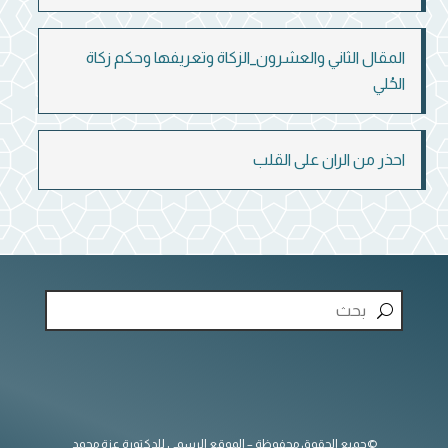
المقال الثاني والعشرون_الزكاة وتعريفها وحكم زكاة
الحُلي
احذر من الران على القلب
©جميع الحقوق محفوظة – الموقع الرسمي للدكتورة عزة محمد