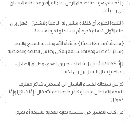
والأمشاج، هو : اختلاط ماء الرجل بماء المرأة، وهذا بداية الإنسان
في رحم أمه
{ نَبْتَلِيهِ} نختبره، أي خلقناه مبتلين له- لا عبثًا ولاسُدىً – فهل يرى
حاله الأولى فيعلم قدره، أم ينساها و تغره نفسه ؟!
{ فَجَعَلْنَاهُ سَمِيعًا بَصِيرًا } فأنشأه الله، وخلق له السمع والبصر
وسائر الأعضاء، وجعلها سالمة يتمكن بها من الطاعة والمعصية
{ إِنَّا هَدَيْنَاهُ السَّبِيلَ } بياناه له – طريق الهدى، وطريق الضلال-
وذلك بإرسال الرسل ،وإنزال الكتب
ثم بين سبحانه انقسام الإنسان إلى قسمين: شاكر معترف
بنعمة الله تعالى عليه، أو كافر جاحد لنعم الله قال {إِمَّا شَاكِرًا وَإِمَّا
كَفُورًا }
من كتاب التفسير من سلسلة بداية الهداية للشيخة أم تميم.