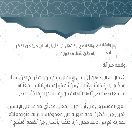
وقفة مع

وقفة مع آية "هَلْ أَتَى عَلَى الْإِنْسَانِ حِينٌ مِنَ الدَّهْرِ
آية
لَمْ يَكُنْ شَيْئًا مَذْكُورًا"
وقفة مع آية
💭 قال تعالى { هَلْ أَتَى عَلَى الْإِنْسَانِ حِينٌ مِنَ الدَّهْرِ لَمْ يَكُنْ شَيْئًا
مَذْكُورًا (1) إِنَّا خَلَقْنَا الْإِنْسَانَ مِنْ نُطْفَةٍ أَمْشَاجٍ نَبْتَلِيهِ فَجَعَلْنَاهُ
سَمِيعًا بَصِيرًا (2) إِنَّا هَدَيْنَاهُ السَّبِيلَ إِمَّا شَاكِرًا وَإِمَّا كَفُورًا (3)
اتفق المفسرون علي أن” هل” بمعنى قد، أي: قد مر على الإنسان
ِ {حِينٌ مِنَ الدَّهْر} ِ مدة طويلة كان معدومًا لا ذكر له، فأوجده الله
بقدرته، ثم بين ذلك فقال { إِنَّا خَلَقْنَا الْإِنْسَانَ مِنْ نُطْفَةٍ أَمْشَاجٍ }