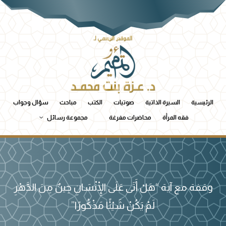
الرئيسية
السيرة الذاتية
صوتيات
الكتب
مباحث
سؤال وجواب
فقه المرأة
محاضرات مفرغة
مجموعة رسائل
وقفة مع آية “هَلْ أَتَى عَلَى الْإِنْسَانِ حِينٌ مِنَ الدَّهْرِ
لَمْ يَكُنْ شَيْئًا مَذْكُورًا”