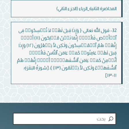
المحاضرة الثانية_الرياء (الجزء الثاني)
32- قول الله تعالى: { وَإِذَا قِیلَ لَهُمۡ لَا تُفۡسِدُوا۟ فِی
ٱلۡأَرۡضِ قَالُوۤا۟ إِنَّمَا نَحۡنُ مُصۡلِحُونَ (١١) أَلَاۤ
إِنَّهُمۡ هُمُ ٱلۡمُفۡسِدُونَ وَلَـٰكِن لَّا یَشۡعُرُونَ (١٢) وَإِذَا
قِیلَ لَهُمۡ ءَامِنُوا۟ كَمَاۤ ءَامَنَ ٱلنَّاسُ قَالُوۤا۟
أَنُؤۡمِنُ كَمَاۤ ءَامَنَ ٱلسُّفَهَاۤءُۗ أَلَاۤ إِنَّهُمۡ هُمُ
ٱلسُّفَهَاۤءُ وَلَـٰكِن لَّا یَعۡلَمُونَ (١٣) }، [سُورَةُ البَقَرَةِ:
١١-١٣]