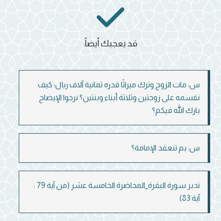
قد يعجبك أيضاً:
س: مات الزوج وترك ميراثًا قدره ثمانية آلاف ريال؛ كيف
نقسمه على زوجتين وثلاثة أبناء وبنتين؟ نرجوا الإيضاح
بارك الله فيكم؟
س: بم تنعقد الإمامة؟
تدبر سورة البقرة_المحاضرة الخامسة عشر (من آية 79 :
آية 83)