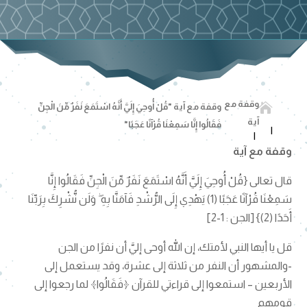
وقفة مع

وقفة مع آية "قُلْ أُوحِيَ إِلَيَّ أَنَّهُ اسْتَمَعَ نَفَرٌ مِّنَ الْجِنِّ
آية
فَقَالُوا إِنَّا سَمِعْنَا قُرْآنًا عَجَبًا"
وقفة مع
آية
قال تعالى {قُلْ أُوحِيَ إِلَيَّ أَنَّهُ اسْتَمَعَ نَفَرٌ مِّنَ الْجِنِّ فَقَالُوا إِنَّا
سَمِعْنَا قُرْآنًا عَجَبًا (1) يَهْدِي إِلَى الرُّشْدِ فَآمَنَّا بِهِ ۖ وَلَن نُّشْرِكَ بِرَبِّنَا
أَحَدًا (2)} [الجن : 1-2]
قل يا أيها النبي لأمتك، إن الله أوحى إليَّ أن نفرًا من الجن
-والمشهور أن النفر من ثلاثة إلى عشرة، وقد يستعمل إلى
الأربعين – استمعوا إلى قراءتي للقرآن ﴿فَقَالُوا﴾ لما رجعوا إلى
قومهم