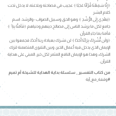
﴿إِنَّا سَمِعْنَا قُرْآنًا عَجَبًا ﴾ عجيب في فصاحته وبلاغته، لا يدخل تحت
كلام البشر
﴿يَهْدِي إِلَى الرُّشْدِ ﴾ وهو الحق وسبيل الصواب -والرشد: اسم
جامع لكل ما يرشد الناس إلى مصالح دينهم ودنياهم ﴿فَآمَنَّا بِهِ ۖ ﴾
فآمنا بما جاء القرآن
﴿وَلَن نُّشْرِكَ بِرَبِّنَا أَحَدًا ﴾ لن نشرك بعبادة ربنا أحدًا، فجمعوا بين
الإيمان الذي يدخل فيه أعمال الخير، وبين التقوى المتضمنة لترك
الشرك، وهذا هو الإيمان النافع المثمر لكل خير، المبني على هداية
القرآن .
من
كتاب التفسير _ سلسلة بداية الهداية
للشيخة أم تميم
#وقفة_مع_آية