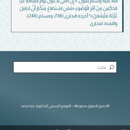
الله عليه وسلم يقول: « إِنَّ أُمَّتِي يُدْعَوْنَ يَوْمَ الْقِيَامَةِ غُرًّا
مُحَجَّلِينَ مِنْ آثَارِ الْوُضُوءِ «فَمَنِ اسْتَطَاعَ مِنْكُمْ أَنْ يُطِيلَ
غُرَّتَهُ فَلْيَفْعَلْ»؟ أخرجه البخارى (136)، ومسلم (246)،
واللفظ للبخاري.
©جميع الحقوق محفوظة – الموقع الرسمي للدكتورة عزة محمد