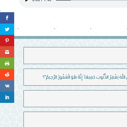
َّهَ يَغْفِرُ الذُّنُوبَ جَمِيعًا ۚ إِنَّهُ هُوَ الْغَفُورُ الرَّحِيمُ"؟