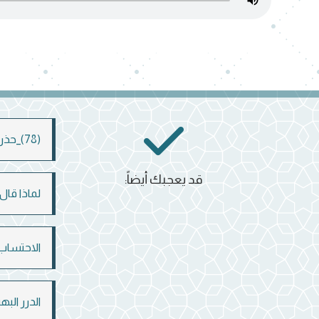
(78)_حذرنا النبي ﷺ من البدعة فانتبه
قد يعجبك أيضاً:
لماذا قال الله 
الاحتساب
الدرر الب