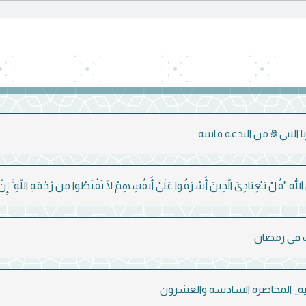
"قُلْ يَـٰعِبَادِيَ الَّذِينَ أَسْرَفُوا عَلَىٰٓ أَنفُسِهِمْ لَا تَقْنَطُوا مِن رَّحْمَةِ اللَّهِ ۚ إِنَّ الل
 في رمضان
هية_ المحاضرة السادسة والعشرون