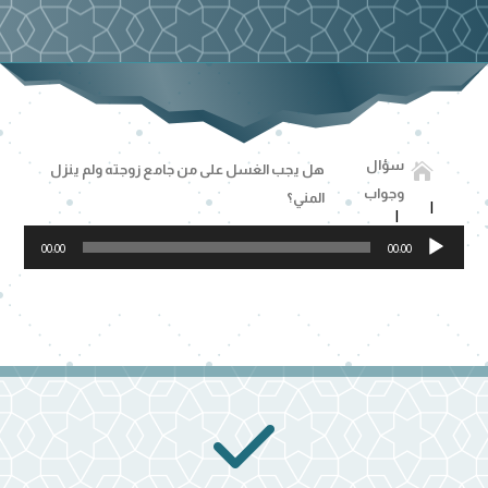
سؤال

هل يجب الغسل على من جامع زوجته ولم ينزل
وجواب
المني؟
مشغل
00:00
00:00
الصوت