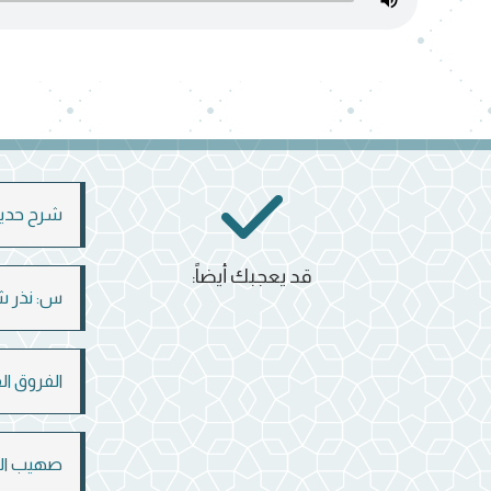
شرح حديث 
قد يعجبك أيضاً:
س: نذر ش
الفروق ال
صهيب الر