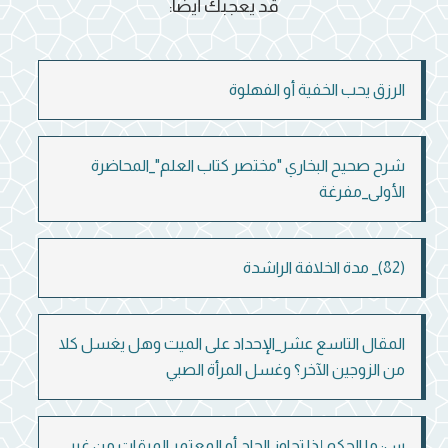
قد يعجبك أيضاً:
الرزق يحب الخفية أو الفهلوة
شرح صحيح البخاري "مختصر كتاب العلم"_المحاضرة
الأولى_مفرغة
(82)_ مدة الخلافة الراشدة
المقال التاسع عشر_الإحداد على الميت وهل يغسل كلا
من الزوجين الآخر؟ وغسل المرأة الصبي
س: ما الحكم إذا تجاوز الحاج أو المعتمر الميقات من غير