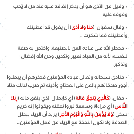
• وقيل من الأذى هو أن يذكر إنفاقه عليه عند من لا يُحب
وقوفه عليه.
• وقال سفيان: (
منا ولا أذى
) أن يقول قد أعطيتك
وأعطيتك فما شكرت …
• فحظر الله على عباده المن بالصنيعة, واختص به صفة
لنفسه؛ لأنه من العباد تعيير وتكدير, ومن الله إفضال
وتذكير.
• فنادى سبحانه وتعالى عباده المؤمنين فحذرهم أن يبطلوا
أجور صدقاتهم بالمن على المحتاج وأذيته ثم ضرب لذلك مثلا
• فقال: (
كَالَّذِي يُنفِقُ مَالَهُ
) أي كإبطال الذي ينفق ماله (
رِئَاءَ
النَّاسِ
) أي مراءاة وسمعة ليروا نفقته ويقولوا إنه كريم
سخي (
وَلَا يُؤْمِنُ بِاللَّهِ وَالْيَوْمِ الْآخِرِ
) يريد أن الرياء يبطل
الصدقة ولا تكون النفقة مع الرياء من فعل المؤمنين…