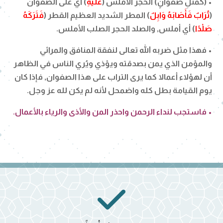
• (كَمَثَلِ صَفْوَانٍ) الحجر الأملس (
عَلَيْهِ
) أي على الصفوان
(
تُرَابٌ فَأَصَابَهُ وَابِلٌ
) المطر الشديد العظيم القطر (
فَتَرَكَهُ
صَلْدًا
) أي أملس, والصلد الحجر الصلب الأملس.
• فهذا مثل ضربه الله تعالى لنفقة المنافق والمرائي
والمؤمن الذي يمن بصدقته ويؤذي ويُري الناس في الظاهر
أن لهؤلاء أعمالا كما يرى التراب على هذا الصفوان, فإذا كان
يوم القيامة بطل كله واضمحل لأنه لم يكن لله عز وجل.
• فاستجب لنداء الرحمن واحذر المن والأذى والرياء بالأعمال.