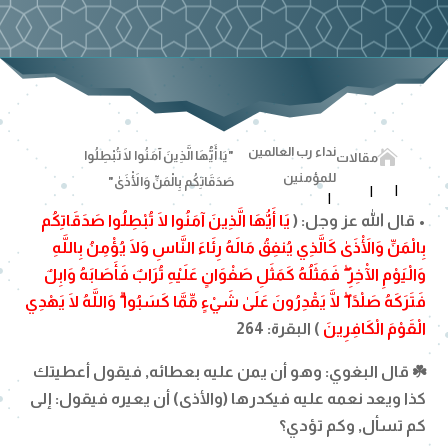
نداء رب العالمين

"يَا أَيُّهَا الَّذِينَ آمَنُوا لَا تُبْطِلُوا
مقالات
للمؤمنين
صَدَقَاتِكُم بِالْمَنِّ وَالْأَذَىٰ"
• قال الله عز وجل: (
يَا أَيُّهَا الَّذِينَ آمَنُوا لَا تُبْطِلُوا صَدَقَاتِكُم
بِالْمَنِّ وَالْأَذَىٰ كَالَّذِي يُنفِقُ مَالَهُ رِئَاءَ النَّاسِ وَلَا يُؤْمِنُ بِاللَّهِ
وَالْيَوْمِ الْآخِرِ ۖ فَمَثَلُهُ كَمَثَلِ صَفْوَانٍ عَلَيْهِ تُرَابٌ فَأَصَابَهُ وَابِلٌ
فَتَرَكَهُ صَلْدًا ۖ لَّا يَقْدِرُونَ عَلَىٰ شَيْءٍ مِّمَّا كَسَبُوا ۗ وَاللَّهُ لَا يَهْدِي
الْقَوْمَ الْكَافِرِينَ
) البقرة: 264
☘️ قال البغوي: وهو أن يمن عليه بعطائه, فيقول أعطيتك
كذا ويعد نعمه عليه فيكدرها (والأذى) أن يعيره فيقول: إلى
كم تسأل, وكم تؤدي؟