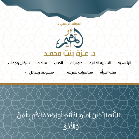
الرئيسية
السيرة الذاتية
صوتيات
الكتب
مباحث
سؤال وجواب
فقه المرأة
محاضرات مفرغة
مجموعة رسائل
“يَا أَيُّهَا الَّذِينَ آمَنُوا لَا تُبْطِلُوا صَدَقَاتِكُم بِالْمَنِّ
وَالْأَذَىٰ”