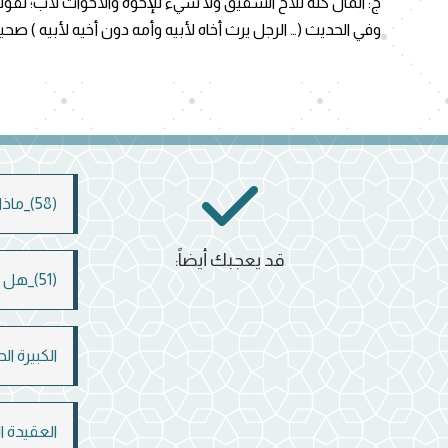
ج: المال كله للأخ الشقيق ولا شيء للإخوة والأخوات لأب؛ لقوله تعالى: “وَهُو
وفي الحديث (… الرجل يرث أخاه لأبيه وأمه دون أخيه لأبيه ) صحيح س
(58)_ماذا يعني أن القرآن مهيمنًا على جميع الكتب السابقة؟
قد يعجبك أيضاً:
(51)_هل الله له وجه؟
الكبيرة ال
العقيدة ا