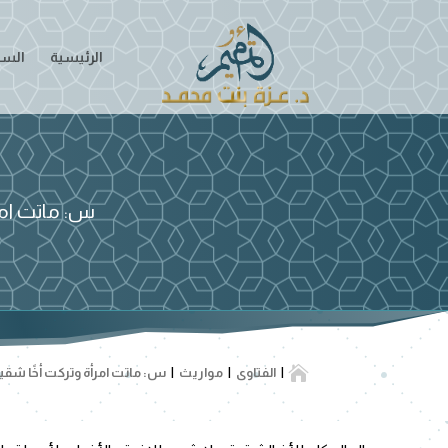
الرئيسية
السير
س: ماتت امر

الفتاوى
مواريث
س: ماتت امرأة وتركت أخًا شقيق