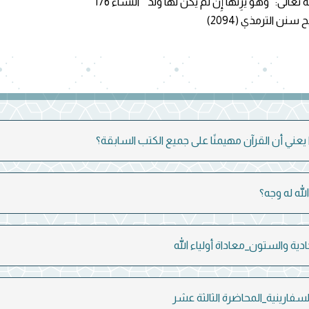
َ يَرِثُهَآ إِن لَّمْ يَكُن لَّهَا وَلَدٌ ” النساء 176
نن الترمذي (2094)
حادية والستون_معاداة أولياء الله
لسفارينية_المحاضرة الثالثة عشر