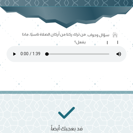

من ترك ركنا من أركان الصلاة ناسيًا، ماذا
سؤال وجواب
يفعل؟
قد يعجبك أيضاً: