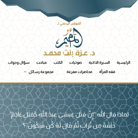
الرئيسية
السيرة الذاتية
صوتيات
الكتب
مباحث
سؤال وجواب
فقه المرأة
محاضرات مفرغة
مجموعة رسائل
لماذا قال الله “إِنَّ مَثَلَ عِيسَىٰ عِندَ اللَّهِ كَمَثَلِ ءَادَمَ ۖ
خَلَقَهُ مِن تُرَابٍ ثُمَّ قَالَ لَهُ كُن فَيَكُونُ”؟