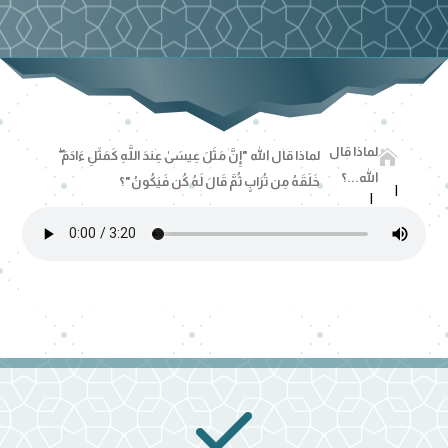
لماذا قال

لماذا قال الله "إِنَّ مَثَلَ عِيسَىٰ عِندَ اللَّهِ كَمَثَلِ ءَادَمَ ۖ
الله...؟
خَلَقَهُ مِن تُرَابٍ ثُمَّ قَالَ لَهُ كُن فَيَكُونُ"؟