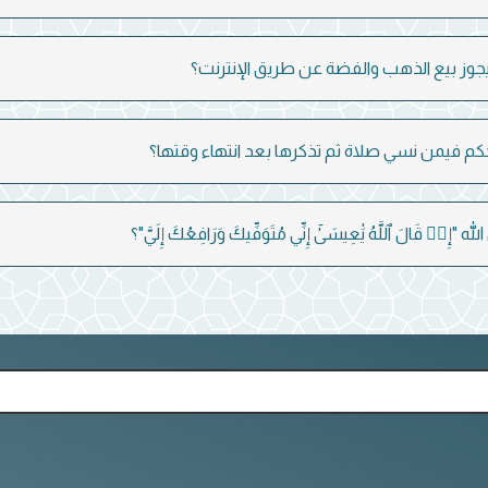
وز بيع الذهب والفضة عن طريق الإنترنت؟
كم فيمن نسي صلاة ثم تذكرها بعد انتهاء وقتها؟
 "إِذۡ قَالَ ٱللَّهُ يَٰعِيسَىٰٓ إِنِّي مُتَوَفِّيكَ وَرَافِعُكَ إِلَيَّ"؟