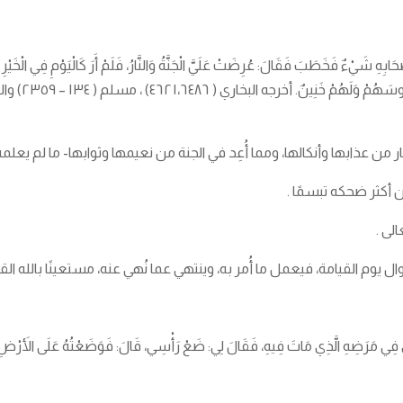
طَبَ فَقَالَ: عُرِضَتْ عَلَيَّ الْجَنَّةُ وَالنَّارُ، فَلَمْ أَرَ كَالْيَوْمِ فِي الْخَيْرِ وَالشَّرِّ،
نٌ. أخرجه البخاري ( ٤٦٢١،٦٤٨٦) ، مسلم ( ١٣٤ – ٢٣٥٩) واللفظ له
 الَّذِي مَاتَ فِيهِ، فَقَالَ لِي: ضَعْ رَأْسِي، قَالَ: فَوَضَعْتُهُ عَلَى الأَرْضِ، فَقَالَ: