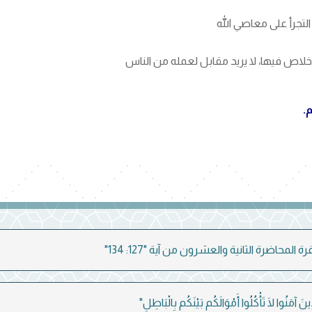
.
 المحاضرة الثانية والعشرون من آية "127: 134"
َّذِينَ آمَنُوا لَا تَأْكُلُوا أَمْوَالَكُم بَيْنَكُم بِالْبَاطِلِ"