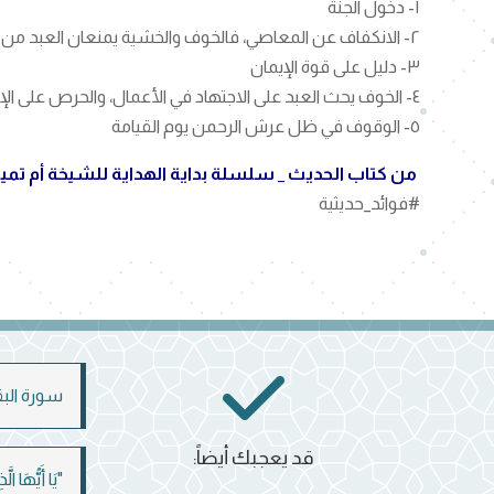
١- دخول الجنة
٢- الانكفاف عن المعاصي، فالخوف والخشية يمنعان العبد من التجرأ على معاصي الله
٣- دليل على قوة الإيمان
٤- الخوف يحث العبد على الاجتهاد في الأعمال، والحرص على الإخلاص فيها، لا يريد مقابل لعمله من الناس
٥- الوقوف في ظل عرش الرحمن يوم القيامة
من كتاب الحديث _ سلسلة بداية الهداية للشيخة أم تميم
#فوائد_حديثية
سورة البقرة
قد يعجبك أيضاً:
"يَا أَيُّهَا ال