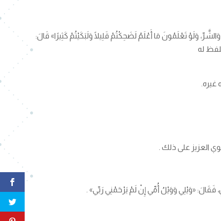
 وَلَوْ تَعْلَمُونَ مَا أَعْلَمُ لَضَحِكْتُمْ قَلِيلًا وَلَبَكَيْتُمْ كَثِيرًا» قَالَ:
 «وَيْلِي وَوَيْلُ أُمِّي إِنْ لَمْ يَرْحَمْنِي رَبِّي» .