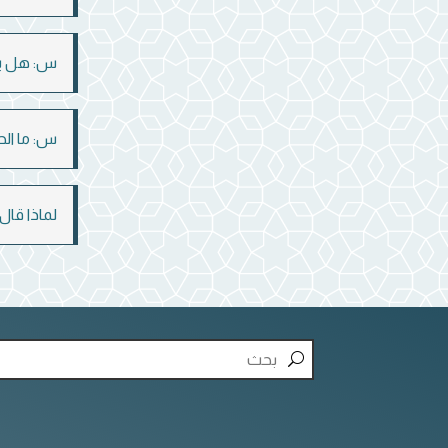
س: هل يج
س: ما الح
لماذا قال الله