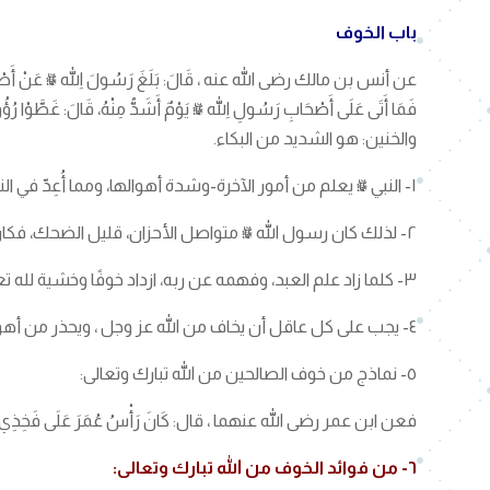
باب الخوف
عن أنس بن مالك رضى الله عنه ، قَالَ: بَلَغَ رَسُولَ اللهِ ﷺ عَنْ أَصْحَابِهِ شَيْءٌ فَخَ
فَمَا أَتَى عَلَى أَصْحَابِ رَسُولِ اللهِ ﷺ يَوْمٌ أَشَدُّ مِنْهُ، قَالَ: غَطَّوْا رُؤُوسَهُمْ وَلَهُمْ خَنِي
والخنين: هو الشديد من البكاء.
١- النبي ﷺ يعلم من أمور الآخرة-وشدة أهوالها، ومما أُعِدّ في النار من عذابها وأنكالها، ومما أُعِد في الجنة من نعيمها وثوابها- ما لم يعلمه غيره.
٢- لذلك كان رسول الله ﷺ متواصل الأحزان، قليل الضحك، فكان أكثر ضحكه تبسمًا .
٣- كلما زاد علم العبد، وفهمه عن ربه، ازداد خوفًا وخشية لله تعالى .
٤- يجب على كل عاقل أن يخاف من الله عز وجل ، ويحذر من أهوال يوم القيامة، فيعمل ما أُمر به، وينتهي عما نُهي عنه، مستعينًا بالله القوي العزيز على ذلك .
٥- نماذج من خوف الصالحين من الله تبارك وتعالى:
فعن ابن عمر رضى الله عنهما ، قال: كَانَ رَأْسُ عُمَرَ عَلَى فَخِذِي فِي مَرَضِهِ
٦- من فوائد الخوف من الله تبارك وتعالى: