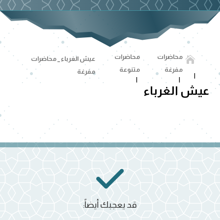
محاضرات
محاضرات

عيش الغرباء _ محاضرات
مفرغة
متنوعة
مفرغة
عيش الغرباء
قد يعجبك أيضاً: