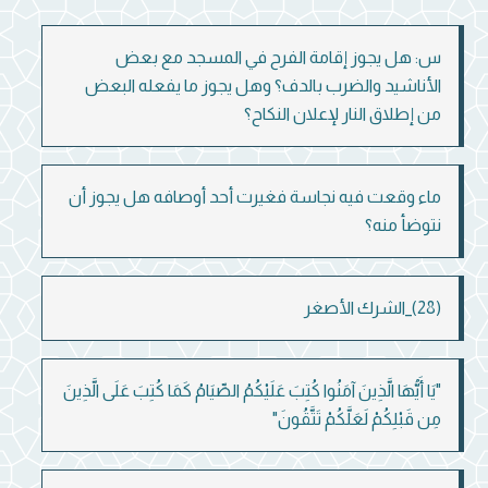
س: هل يجوز إقامة الفرح في المسجد مع بعض
الأناشيد والضرب بالدف؟ وهل يجوز ما يفعله البعض
من إطلاق النار لإعلان النكاح؟
ماء وقعت فيه نجاسة فغيرت أحد أوصافه هل يجوز أن
نتوضأ منه؟
(28)_الشرك الأصغر
"يَا أَيُّهَا الَّذِينَ آمَنُوا كُتِبَ عَلَيْكُمُ الصِّيَامُ كَمَا كُتِبَ عَلَى الَّذِينَ
مِن قَبْلِكُمْ لَعَلَّكُمْ تَتَّقُونَ"