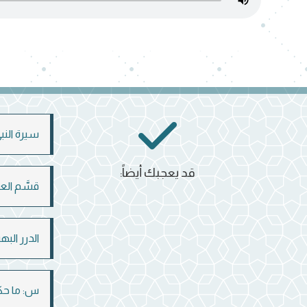
سيرة النبي
قد يعجبك أيضاً:
قسَّم العل
الدرر البه
س: ما حكم